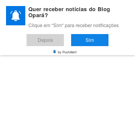
Skip
Quer receber notícias do Blog
to
Opará?
content
Clique em "Sim" para receber notificações
BLOG OPARÁ
Melhores notícias de Juazeiro, Petrolina e do Vale do São
Depois
Sim
Francisco
by PushAlert