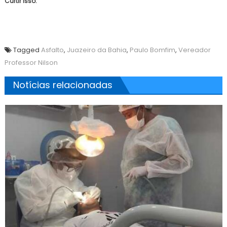
Curtir isso:
Tagged
Asfalto
,
Juazeiro da Bahia
,
Paulo Bomfim
,
Vereador
Professor Nilson
Notícias relacionadas