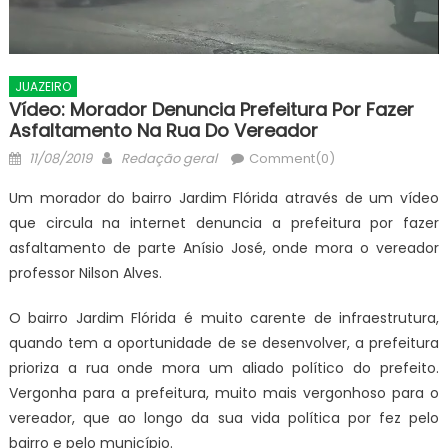
JUAZEIRO
Vídeo: Morador Denuncia Prefeitura Por Fazer
Asfaltamento Na Rua Do Vereador
Posted
Author
11/08/2019
Redação geral
Comment(0)
on
Um morador do bairro Jardim Flórida através de um vídeo
que circula na internet denuncia a prefeitura por fazer
asfaltamento de parte Anísio José, onde mora o vereador
professor Nilson Alves.
O bairro Jardim Flórida é muito carente de infraestrutura,
quando tem a oportunidade de se desenvolver, a prefeitura
prioriza a rua onde mora um aliado político do prefeito.
Vergonha para a prefeitura, muito mais vergonhoso para o
vereador, que ao longo da sua vida política por fez pelo
bairro e pelo município.