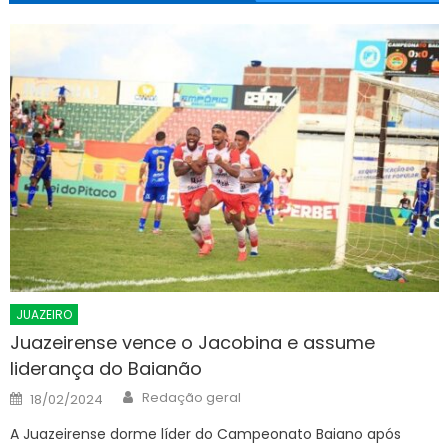
JUAZEIRO
Juazeirense vence o Jacobina e assume
liderança do Baianão
Author
Posted
Redação geral
18/02/2024
on
A Juazeirense dorme líder do Campeonato Baiano após