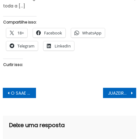
toda a […]
Compartilhe isso:
18+
Facebook
WhatsApp
Telegram
LinkedIn
Curtir isso:
Navegação
O SAAE “PEDE” QUE JOGUEM LIXO NAS RUAS
JUAZEIRO: PREFEITURA DESTRUIU A OBRA DE ARTE DA MURIÇOCA
de
Post
Deixe uma resposta