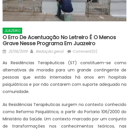
JUAZEIRO
O Erro De Acentuação No Letreiro É O Menos
Grave Nesse Programa Em Juazeiro
Posted
Author
21/08/2019
Redação geral
Comment(0)
on
As Residências Terapêuticas (ST) constituem-se como
alternativas de moradia para um grande contingente de
pessoas que estão internadas há anos em hospitais
psiquiátricos e por não contarem com suporte adequado na
comunidade.
As Residências Terapêuticas surgem no contexto conhecido
como Reforma Psiquiátrica, a partir da Portaria 106/2000 do
Ministério da Saúde. Um contexto marcado por um conjunto
de transformações nos conhecimentos teóricos, nas