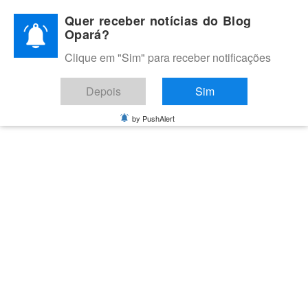
Skip
Quer receber notícias do Blog
to
Opará?
content
Clique em "Sim" para receber notificações
BLOG OPARÁ
Melhores notícias de Juazeiro, Petrolina e do Vale do São
Depois
Sim
Francisco
by PushAlert