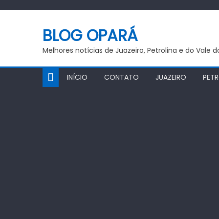
Skip
to
BLOG OPARÁ
content
Melhores notícias de Juazeiro, Petrolina e do Vale 
INÍCIO
CONTATO
JUAZEIRO
PETR