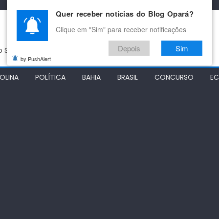
Quer receber notícias do Blog Opará?
Clique em "Sim" para receber notificações
Depois
Sim
do São Francisco
by PushAlert
OLINA
POLÍTICA
BAHIA
BRASIL
CONCURSO
E