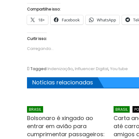
Compartilhe isso:
18+
Facebook
WhatsApp
Te
Curtir isso:
Carregando...
Tagged
Indenização
,
Influencer Digital
,
You tube
Notícias relacionadas
BRASIL
BRASIL
PO
Bolsonaro é xingado ao
Carta an
entrar em avião para
até carr
cumprimentar passageiros:
amigos 