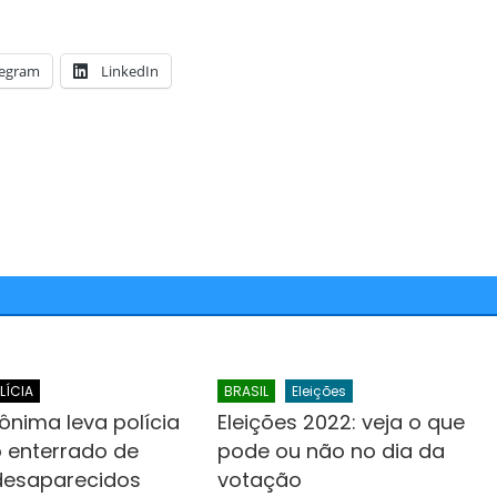
legram
LinkedIn
LÍCIA
BRASIL
Eleições
ônima leva polícia
Eleições 2022: veja o que
o enterrado de
pode ou não no dia da
desaparecidos
votação