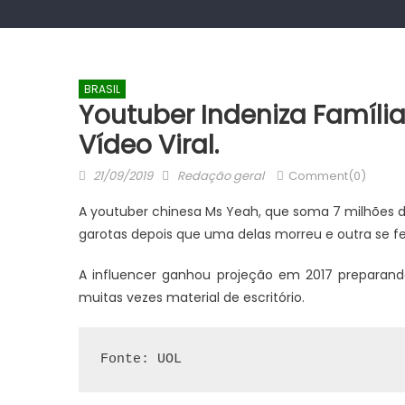
BRASIL
Youtuber Indeniza Famíli
Vídeo Viral.
Posted
Author
21/09/2019
Redação geral
Comment(0)
on
A youtuber chinesa Ms Yeah, que soma 7 milhões de
garotas depois que uma delas morreu e outra se fe
A influencer ganhou projeção em 2017 preparand
muitas vezes material de escritório.
Fonte: UOL