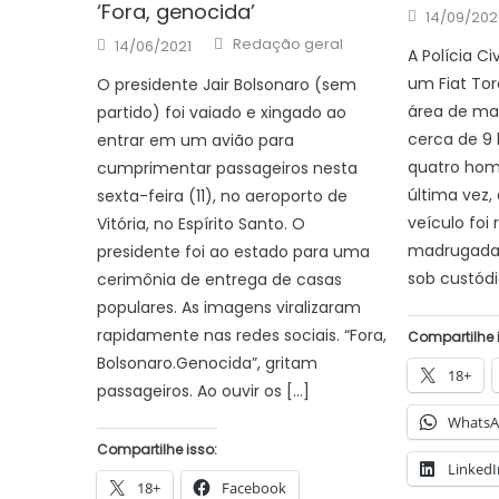
‘Fora, genocida’
Posted
14/09/202
on
Author
Posted
Redação geral
14/06/2021
on
A Polícia C
um Fiat To
O presidente Jair Bolsonaro (sem
área de ma
partido) foi vaiado e xingado ao
cerca de 9
entrar em um avião para
quatro hom
cumprimentar passageiros nesta
última vez,
sexta-feira (11), no aeroporto de
veículo foi 
Vitória, no Espírito Santo. O
madrugada 
presidente foi ao estado para uma
sob custódi
cerimônia de entrega de casas
populares. As imagens viralizaram
rapidamente nas redes sociais. “Fora,
Compartilhe 
Bolsonaro.Genocida”, gritam
18+
passageiros. Ao ouvir os […]
Whats
Compartilhe isso:
LinkedI
18+
Facebook