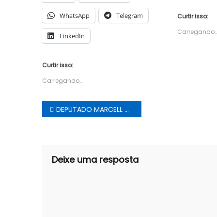
WhatsApp
Telegram
Curtir isso:
Carregando..
LinkedIn
Curtir isso:
Carregando...
Navegação
DEPUTADO MARCELL MORAES PODE PERDER O MANDATO
de
Post
Deixe uma resposta