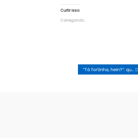
Curtir isso:
.
Carregando...
“Tá fortinha, hein?”: quando problemas de autoestima nascem dentro de casa.