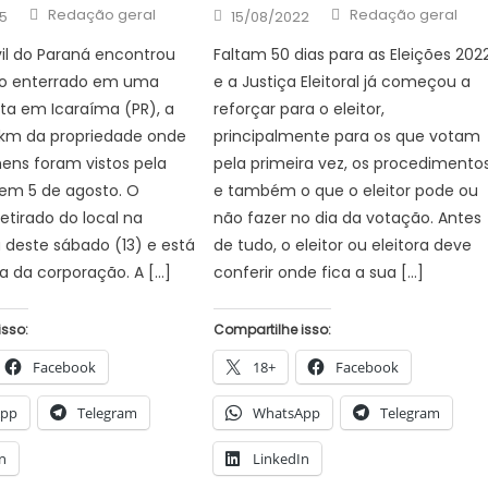
Author
Author
Posted
Redação geral
Redação geral
5
15/08/2022
on
ivil do Paraná encontrou
Faltam 50 dias para as Eleições 2022
ro enterrado em uma
e a Justiça Eleitoral já começou a
ta em Icaraíma (PR), a
reforçar para o eleitor,
 km da propriedade onde
principalmente para os que votam
ens foram vistos pela
pela primeira vez, os procedimento
 em 5 de agosto. O
e também o que o eleitor pode ou
retirado do local na
não fazer no dia da votação. Antes
deste sábado (13) e está
de tudo, o eleitor ou eleitora deve
a da corporação. A […]
conferir onde fica a sua […]
isso:
Compartilhe isso:
Facebook
18+
Facebook
App
Telegram
WhatsApp
Telegram
n
LinkedIn