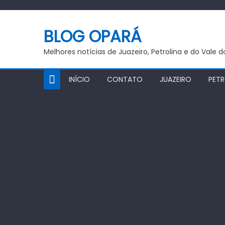
Skip
to
BLOG OPARÁ
content
Melhores notícias de Juazeiro, Petrolina e do Vale 
INÍCIO
CONTATO
JUAZEIRO
PETR