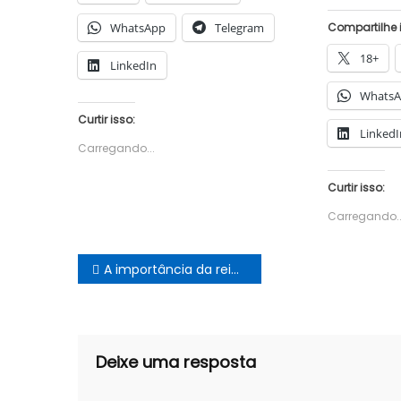
WhatsApp
Telegram
Compartilhe 
18+
LinkedIn
Whats
Curtir isso:
LinkedI
Carregando...
Curtir isso:
Carregando..
Navegação
A importância da reintegração de posse para a viabilização do projeto Salitre
de
Post
Deixe uma resposta