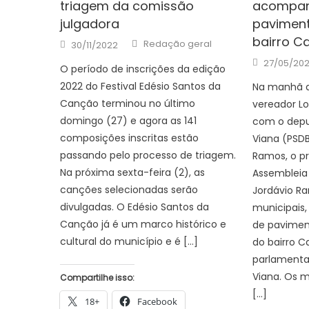
triagem da comissão
acompa
julgadora
paviment
bairro Ca
Author
Posted
Redação geral
30/11/2022
on
Posted
27/05/20
O período de inscrições da edição
on
2022 do Festival Edésio Santos da
Na manhã de
Canção terminou no último
vereador Lo
domingo (27) e agora as 141
com o depu
composições inscritas estão
Viana (PSDB
passando pelo processo de triagem.
Ramos, o p
Na próxima sexta-feira (2), as
Assembleia 
canções selecionadas serão
Jordávio Ra
divulgadas. O Edésio Santos da
municipais
Canção já é um marco histórico e
de pavimen
cultural do município e é […]
do bairro C
parlamenta
Viana. Os
Compartilhe isso:
[…]
18+
Facebook