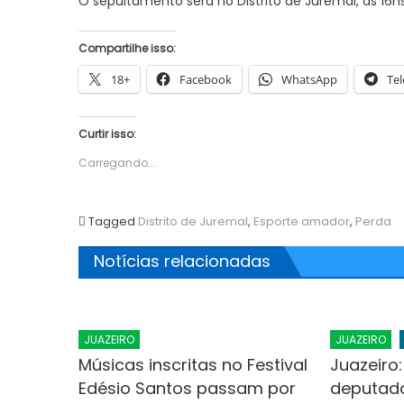
O sepultamento será no Distrito de Juremal, às 16hs
Compartilhe isso:
18+
Facebook
WhatsApp
Te
Curtir isso:
Carregando...
Tagged
Distrito de Juremal
,
Esporte amador
,
Perda
Notícias relacionadas
JUAZEIRO
JUAZEIRO
Músicas inscritas no Festival
Juazeiro:
Edésio Santos passam por
deputado