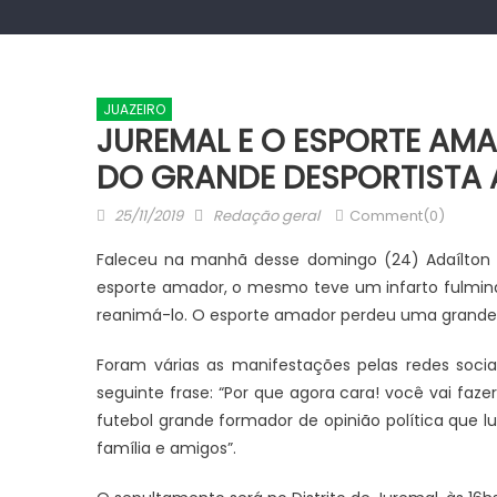
JUAZEIRO
JUREMAL E O ESPORTE AMA
DO GRANDE DESPORTISTA 
Posted
Author
25/11/2019
Redação geral
Comment(0)
on
Faleceu na manhã desse domingo (24) Adaílton 
esporte amador, o mesmo teve um infarto fulmina
reanimá-lo. O esporte amador perdeu uma grande re
Foram várias as manifestações pelas redes soci
seguinte frase: “Por que agora cara! você vai f
futebol grande formador de opinião política que
família e amigos”.