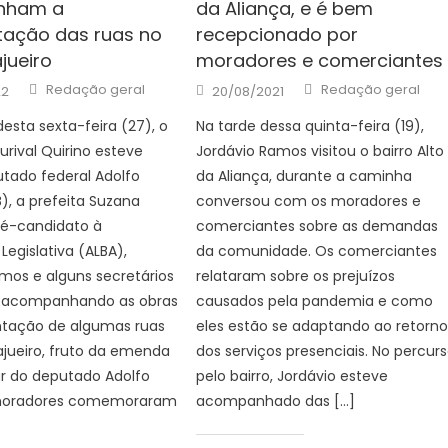
nham a
da Aliança, e é bem
ação das ruas no
recepcionado por
jueiro
moradores e comerciantes
Author
Author
Posted
Redação geral
Redação geral
22
20/08/2021
on
sta sexta-feira (27), o
Na tarde dessa quinta-feira (19),
urival Quirino esteve
Jordávio Ramos visitou o bairro Alto
tado federal Adolfo
da Aliança, durante a caminha
), a prefeita Suzana
conversou com os moradores e
ré-candidato à
comerciantes sobre as demandas
Legislativa (ALBA),
da comunidade. Os comerciantes
mos e alguns secretários
relataram sobre os prejuízos
, acompanhando as obras
causados pela pandemia e como
tação de algumas ruas
eles estão se adaptando ao retorn
ajueiro, fruto da emenda
dos serviços presenciais. No percur
r do deputado Adolfo
pelo bairro, Jordávio esteve
 moradores comemoraram
acompanhado das […]