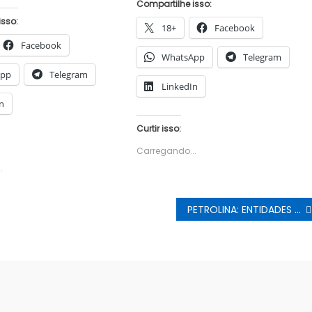
Compartilhe isso:
isso:
18+
Facebook
Facebook
WhatsApp
Telegram
App
Telegram
LinkedIn
n
Curtir isso:
Carregando...
.
PETROLINA: ENTIDADES ACUSAM POLICIAIS DE DISCRIMINAÇÃO RACIAL. POLÍCIA EMITE NOTA