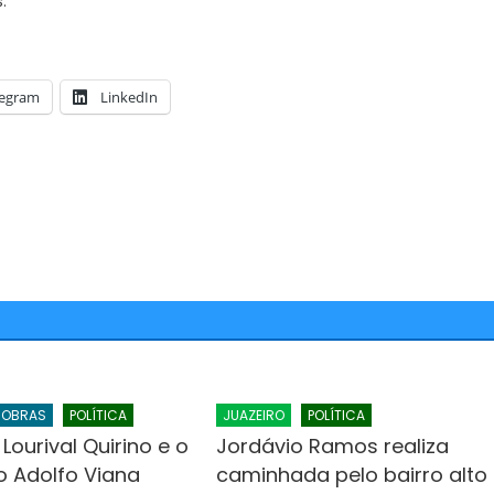
.
legram
LinkedIn
OBRAS
POLÍTICA
JUAZEIRO
POLÍTICA
 Lourival Quirino e o
Jordávio Ramos realiza
 Adolfo Viana
caminhada pelo bairro alto