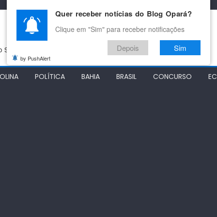
Quer receber notícias do Blog Opará?
Clique em "Sim" para receber notificações
Depois
Sim
do São Francisco
by PushAlert
OLINA
POLÍTICA
BAHIA
BRASIL
CONCURSO
E