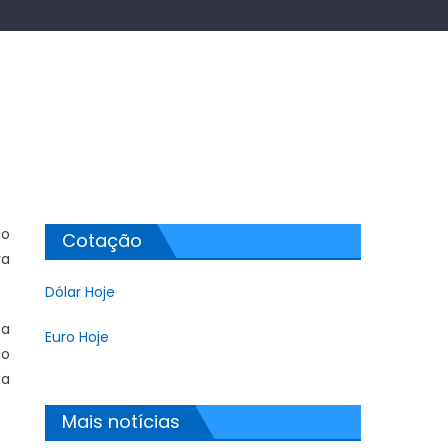
do
Cotação
ra
Dólar Hoje
 a
Euro Hoje
do
da
Mais notícias