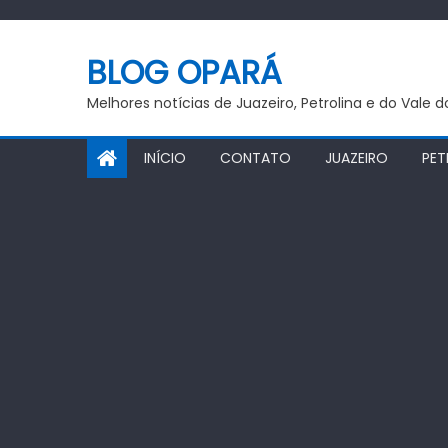
Skip
to
BLOG OPARÁ
content
Melhores notícias de Juazeiro, Petrolina e do Vale 
INÍCIO
CONTATO
JUAZEIRO
PET