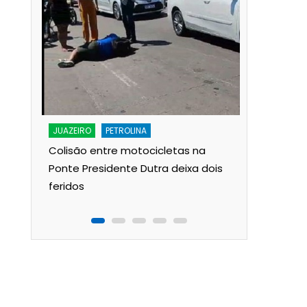
JUAZEIRO
ado
A lenda d
JUAZEIRO
PETROLINA
rem
Francisco:
Colisão entre motocicletas na
 diz o
para a 2ª
Ponte Presidente Dutra deixa dois
feridos