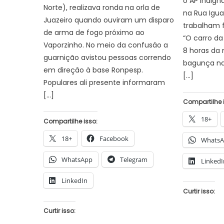
o AP indign
Norte), realizava ronda na orla de
na Rua Igu
Juazeiro quando ouviram um disparo
trabalham f
de arma de fogo próximo ao
“O carro da
Vaporzinho. No meio da confusão a
8 horas da
guarnição avistou pessoas correndo
bagunça na
em direção à base Ronpesp.
[…]
Populares ali presente informaram
[…]
Compartilhe 
18+
Compartilhe isso:
18+
Facebook
Whats
WhatsApp
Telegram
LinkedI
LinkedIn
Curtir isso:
Curtir isso: