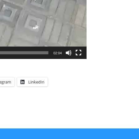
02:04
legram
LinkedIn