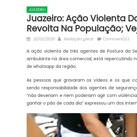
JUAZEIRO
Juazeiro: Ação Violenta D
Revolta Na População; Ve
Posted
Author
20/02/2020
Redação geral
Comment(0)
on
A ação violenta de três agentes de Postura da 
ambulante na área comercial, está repercutindo n
de whatsapp da região.
As pessoas que gravaram os vídeos e os que 
sendo responsabilidade dos agentes de seguranç
“não deveriam e nem poderiam agir com violência,
ganhar o pão de cada dia” expressou um dos inter
Tocador
de
vídeo