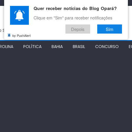
Quer receber notícias do Blog Opará?
Clique em "Sim" para receber notificações
Depois
Sim
do São Francisco
by PushAlert
ROLINA
POLÍTICA
BAHIA
BRASIL
CONCURSO
E