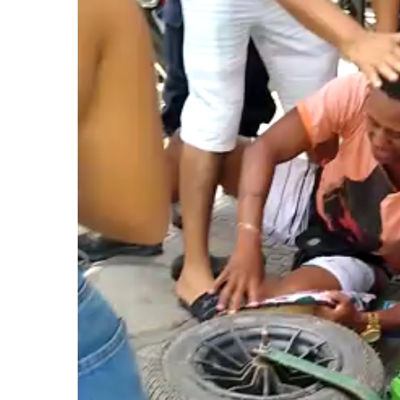
JUAZEIRO
Aciaj passa a integrar Comitê
Interinstitucional de Segurança
JUAZEIRO
Pública para fortalecer ações em
Juazeiro: 
Juazeiro
esvaziado 
debate sob
uma crise