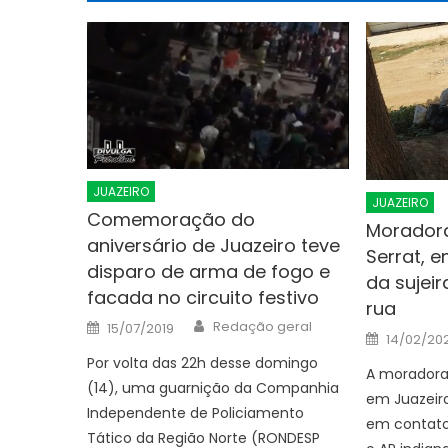
JUAZEIRO
JUAZEIRO
Comemoração do
Moradora
aniversário de Juazeiro teve
Serrat, 
disparo de arma de fogo e
da sujei
facada no circuito festivo
rua
Author
Posted
Redação geral
15/07/2019
Posted
on
14/02/20
on
Por volta das 22h desse domingo
A moradora 
(14), uma guarnição da Companhia
em Juazeiro
Independente de Policiamento
em contat
Tático da Região Norte (RONDESP