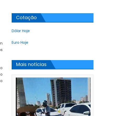
Cotação
Dólar Hoje
Euro Hoje
um
os
Mais notícias
mo
to
do