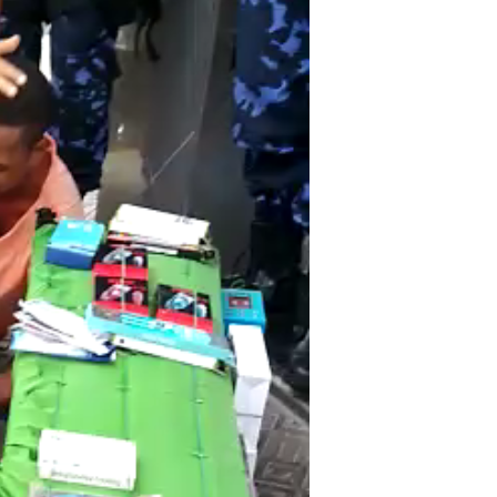
JUAZEIRO
Juazeiro: Candidatos a deput
Vídeo expõe comércio
estadual estão aptos para se
na cidade e reacende
concorrem às eleições. É o que
re possíveis efeitos de
TCU
 econômica