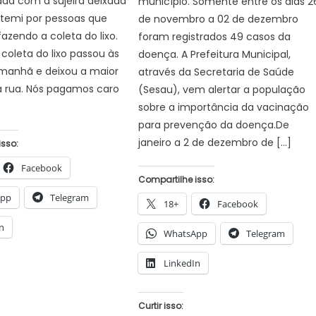
ada com a sujeira deixada
município. Somente entre os dias 2
atemi por pessoas que
de novembro a 02 de dezembro
azendo a coleta do lixo.
foram registrados 49 casos da
 coleta do lixo passou às
doença. A Prefeitura Municipal,
 manhã e deixou a maior
através da Secretaria de Saúde
 rua. Nós pagamos caro
(Sesau), vem alertar a população
sobre a importância da vacinação
para prevenção da doença.De
janeiro a 2 de dezembro de […]
isso:
Facebook
Compartilhe isso:
App
Telegram
18+
Facebook
n
WhatsApp
Telegram
LinkedIn
Curtir isso: