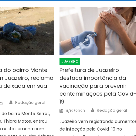
JUAZEIRO
 do bairro Monte
Prefeitura de Juazeiro
em Juazeiro, reclama
destaca importância da
ra deixada em sua
vacinação para prevenir
contaminações pela Covid
19
Author
Redação geral
22
Author
Posted
Redação geral
11/12/2023
do bairro Monte Serrat,
on
, Thiara Matos, entrou
Juazeiro vem registrando aumento
o nesta semana com
de infecção pela Covid-19 no