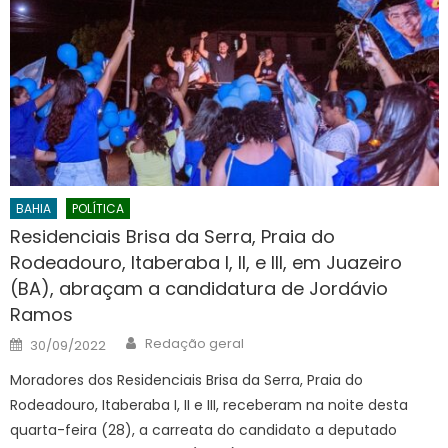
BAHIA
POLÍTICA
Residenciais Brisa da Serra, Praia do
Rodeadouro, Itaberaba I, II, e III, em Juazeiro
(BA), abraçam a candidatura de Jordávio
Ramos
Author
Posted
Redação geral
30/09/2022
on
Moradores dos Residenciais Brisa da Serra, Praia do
Rodeadouro, Itaberaba I, II e III, receberam na noite desta
quarta-feira (28), a carreata do candidato a deputado