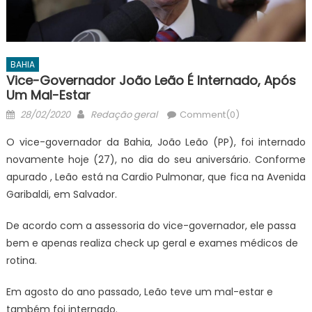
BAHIA
Vice-Governador João Leão É Internado, Após
Um Mal-Estar
Posted
Author
28/02/2020
Redação geral
Comment(0)
on
O vice-governador da Bahia, João Leão (PP), foi internado
novamente hoje (27), no dia do seu aniversário. Conforme
apurado , Leão está na Cardio Pulmonar, que fica na Avenida
Garibaldi, em Salvador.
De acordo com a assessoria do vice-governador, ele passa
bem e apenas realiza check up geral e exames médicos de
rotina.
Em agosto do ano passado, Leão teve um mal-estar e
também foi internado.