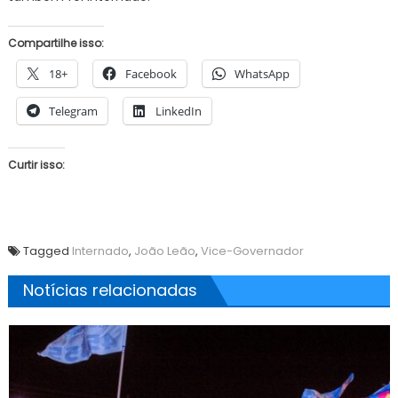
Compartilhe isso:
18+
Facebook
WhatsApp
Telegram
LinkedIn
Curtir isso:
Tagged
Internado
,
João Leão
,
Vice-Governador
Notícias relacionadas