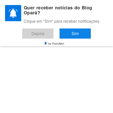
Skip
Quer receber notícias do Blog
to
Opará?
content
Clique em "Sim" para receber notificações
BLOG OPARÁ
Melhores notícias de Juazeiro, Petrolina e do Vale do São
Depois
Sim
Francisco
by PushAlert