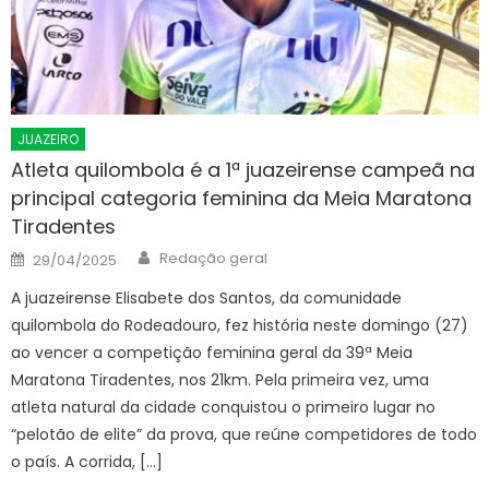
JUAZEIRO
Atleta quilombola é a 1ª juazeirense campeã na
principal categoria feminina da Meia Maratona
Tiradentes
Author
Posted
Redação geral
29/04/2025
on
A juazeirense Elisabete dos Santos, da comunidade
quilombola do Rodeadouro, fez história neste domingo (27)
ao vencer a competição feminina geral da 39ª Meia
Maratona Tiradentes, nos 21km. Pela primeira vez, uma
atleta natural da cidade conquistou o primeiro lugar no
“pelotão de elite” da prova, que reúne competidores de todo
o país. A corrida, […]