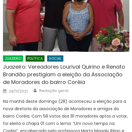
JUAZEIRO
POLÍTICA
SOCIAL
Juazeiro: Vereadores Lourival Quirino e Renato
Brandão prestigiam a eleição da Associação
de Moradores do bairro Coréia
Author
Posted
Redação geral
29/11/2021
on
Na manhã deste domingo (28) aconteceu a eleição para a
nova diretoria da associação de Moradores e amigos do
bairro Coréia. Com 58 votos dos 81 moradores aptos a votar,
foi eleita a chapa 01 com o lema: “Um novo tempo na
Coréia”, encabeçada pela professora Marta Magaly Rêgo e