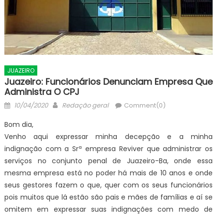
JUAZEIRO
Juazeiro: Funcionários Denunciam Empresa Que
Administra O CPJ
Posted
Author
10/04/2020
Redação geral
Comment(0)
on
Bom dia,
Venho aqui expressar minha decepção e a minha
indignação com a Srª empresa Reviver que administrar os
serviços no conjunto penal de Juazeiro-Ba, onde essa
mesma empresa está no poder há mais de 10 anos e onde
seus gestores fazem o que, quer com os seus funcionários
pois muitos que lá estão são pais e mães de famílias e aí se
omitem em expressar suas indignações com medo de