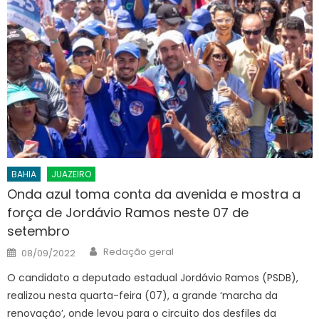
BAHIA
JUAZEIRO
Onda azul toma conta da avenida e mostra a
força de Jordávio Ramos neste 07 de
setembro
Author
Posted
Redação geral
08/09/2022
on
O candidato a deputado estadual Jordávio Ramos (PSDB),
realizou nesta quarta-feira (07), a grande ‘marcha da
renovação’, onde levou para o circuito dos desfiles da