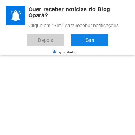
Skip
Quer receber notícias do Blog
to
Opará?
content
Clique em "Sim" para receber notificações
BLOG OPARÁ
Melhores notícias de Juazeiro, Petrolina e do Vale do São
Depois
Sim
Francisco
by PushAlert