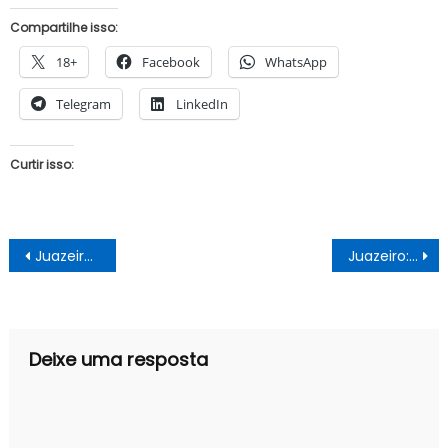
Compartilhe isso:
18+
Facebook
WhatsApp
Telegram
LinkedIn
Curtir isso:
Navegação
Juazeiro: Prefeito ignora sugestões das Entidades, e mantém comércio fechado
Juazeiro: Curtas e venenosas – Sábado 11-04
de
Post
Deixe uma resposta