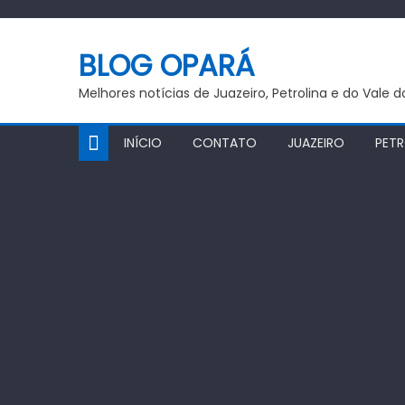
Skip
to
BLOG OPARÁ
content
Melhores notícias de Juazeiro, Petrolina e do Vale 
INÍCIO
CONTATO
JUAZEIRO
PETR