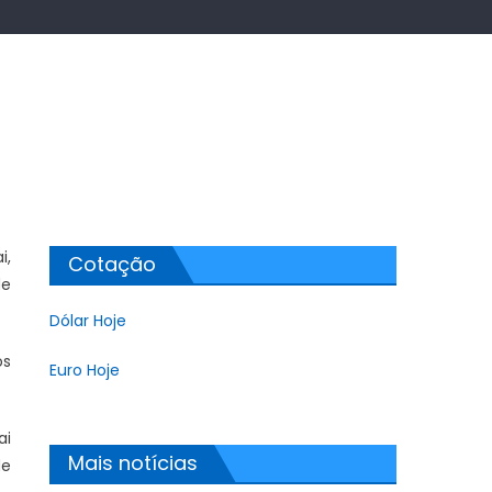
i,
Cotação
de
Dólar Hoje
os
Euro Hoje
ai
Mais notícias
de