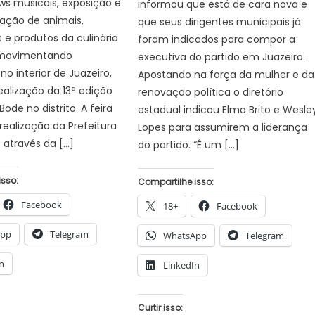
hows musicais, exposição e
informou que está de cara nova e
ação de animais,
que seus dirigentes municipais já
 e produtos da culinária
foram indicados para compor a
á movimentando
executiva do partido em Juazeiro.
no interior de Juazeiro,
Apostando na força da mulher e da
ealização da 13ª edição
renovação política o diretório
Bode no distrito. A feira
estadual indicou Elma Brito e Wesle
ealização da Prefeitura
Lopes para assumirem a liderança
, através da […]
do partido. “É um […]
isso:
Compartilhe isso:
Facebook
18+
Facebook
App
Telegram
WhatsApp
Telegram
n
LinkedIn
Curtir isso: