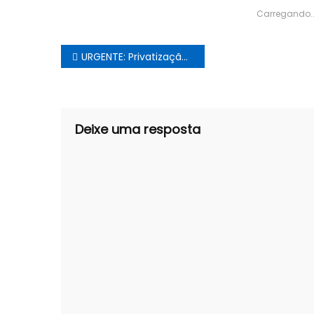
Carregando..
Navegação
URGENTE: Privatização do SAAE. Vereadores acionam o Ministério Público
de
Post
Deixe uma resposta