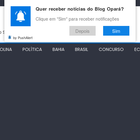
Quer receber notícias do Blog Opará?
Clique em "Sim" para receber notificações
Depois
Sim
do São Francisco
by PushAlert
OLINA
POLÍTICA
BAHIA
BRASIL
CONCURSO
E