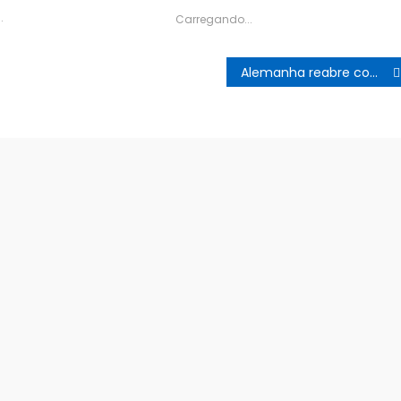
.
Carregando...
Alemanha reabre comércio, e Itália e Israel projetam retomar economia