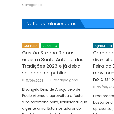
Carregando...
Notícias relacionadas
CULTURA
JUAZEIRO
Agricultura
Gestão Suzana Ramos
Com pro
encerra Santo Antônio das
diversifi
Tradições 2023 e já deixa
Feira do
saudade no público
moviment
no distri
Author
Posted
Redação geral
11/06/2023
on
Posted
22/08/20
Elisângela Diniz de Araújo veio de
on
Paulo Afonso e aproveitou a festa.
Uma progra
“Um forrozinho bom, tradicional, que
bastante di
a gente ama. Estamos adorando.
apresentaçõ