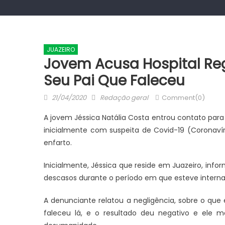
JUAZEIRO
Jovem Acusa Hospital Re
Seu Pai Que Faleceu
Posted
Author
21/04/2020
Redação geral
Comment(0)
on
A jovem Jéssica Natália Costa entrou contato par
inicialmente com suspeita de Covid-19 (Coronavír
enfarto.
Inicialmente, Jéssica que reside em Juazeiro, info
descasos durante o período em que esteve internado
A denunciante relatou a negligência, sobre o que
faleceu lá, e o resultado deu negativo e ele 