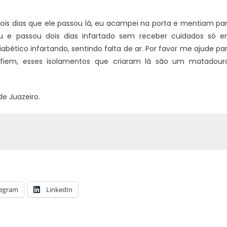
dois dias que ele passou lá, eu acampei na porta e mentiam pa
ou e passou dois dias infartado sem receber cuidados só 
abético infartando, sentindo falta de ar. Por favor me ajude pa
fiem, esses isolamentos que criaram lá são um matadour
de Juazeiro.
legram
LinkedIn