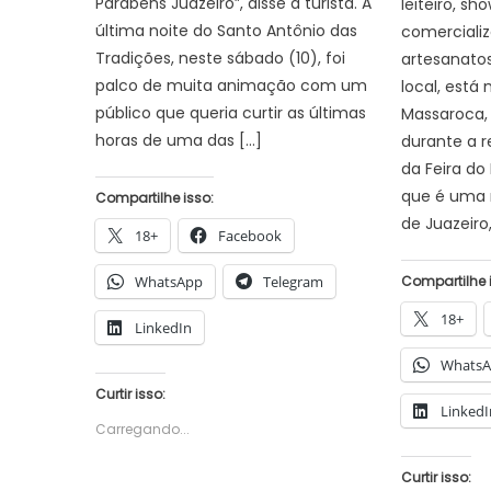
Parabéns Juazeiro”, disse a turista. A
leiteiro, s
última noite do Santo Antônio das
comercializ
Tradições, neste sábado (10), foi
artesanatos
palco de muita animação com um
local, est
público que queria curtir as últimas
Massaroca, 
horas de uma das […]
durante a r
da Feira do 
que é uma r
Compartilhe isso:
de Juazeiro
18+
Facebook
WhatsApp
Telegram
Compartilhe 
18+
LinkedIn
Whats
Curtir isso:
LinkedI
Carregando...
Curtir isso: