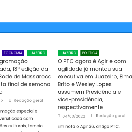
ECONOMIA
JUAZEIRO
JUAZEIRO
POLÍTICA
gramação
O PTC agora é Agir e com
cada, 13ª edição da
agilidade já montou sua
 Bode de Massaroca
executiva em Juazeiro, Elm
a final de semana
Brito e Wesley Lopes
to
assumem Presidência e
vice-presidência,
Author
Redação geral
22
respectivamente
mação especial e
Author
Posted
Redação geral
04/03/2022
versificada com
on
es culturais, torneio
Em nota o Agir 36, antigo PTC,