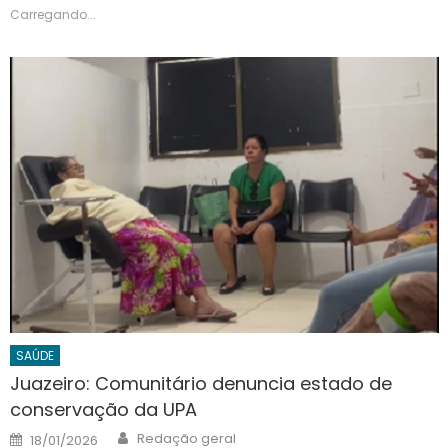
Carregando...
SAÚDE
Juazeiro: Comunitário denuncia estado de
conservação da UPA
Author
Posted
Redação geral
18/01/2026