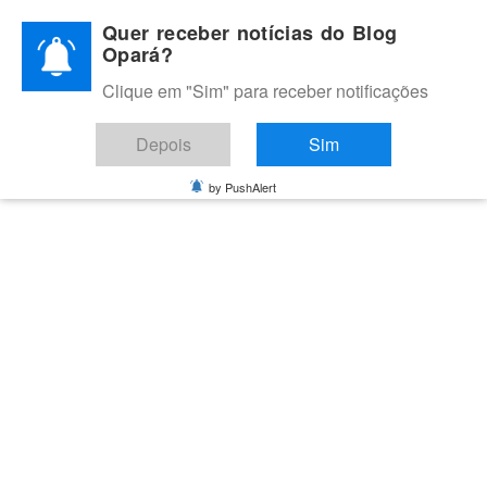
Skip
Quer receber notícias do Blog
to
Opará?
content
Clique em "Sim" para receber notificações
BLOG OPARÁ
Melhores notícias de Juazeiro, Petrolina e do Vale do São
Depois
Sim
Francisco
by PushAlert