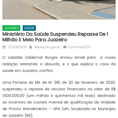
JUAZEIRO
SAÚDE
Ministério Da Saúde Suspendeu Repasse De 1
Milhão E Meio Para Juazeiro
Posted
Author
22/04/2020
Redação geral
Comment(0)
on
O cidadão Valdemar Borges enviou email para a nossa
redação relatando o absurdo, e o que explica o caos da
saúde em Juazeiro, confira:
Uma Portaria do MS de Nº 281, de 20 de fevereiro de 2020,
suspendeu o repasse de recurso financeiro no valor de R$
1.500.000,00 (um milhão e quinhentos mil reais) destinado
ao incentivo de custeio mensal de qualificação da Unidade
de Pronto Atendimento – UPA 24h, localizada no Município
de Juazeiro (BA).