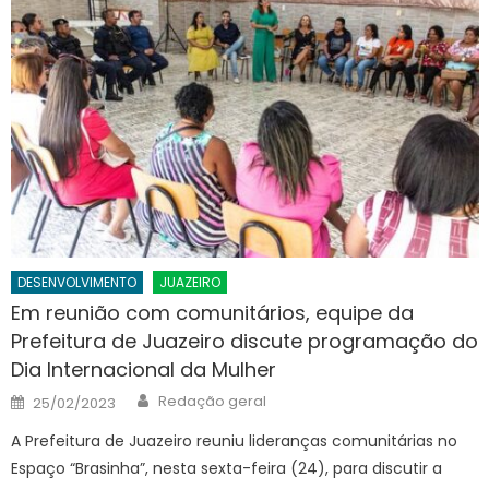
DESENVOLVIMENTO
JUAZEIRO
Em reunião com comunitários, equipe da
Prefeitura de Juazeiro discute programação do
Dia Internacional da Mulher
Author
Posted
Redação geral
25/02/2023
on
A Prefeitura de Juazeiro reuniu lideranças comunitárias no
Espaço “Brasinha”, nesta sexta-feira (24), para discutir a