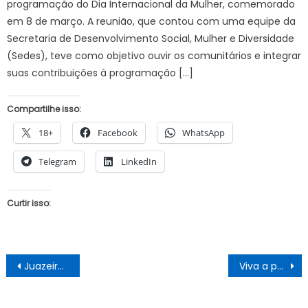
programação do Dia Internacional da Mulher, comemorado
em 8 de março. A reunião, que contou com uma equipe da
Secretaria de Desenvolvimento Social, Mulher e Diversidade
(Sedes), teve como objetivo ouvir os comunitários e integrar
suas contribuições à programação […]
Compartilhe isso:
18+
Facebook
WhatsApp
Telegram
LinkedIn
Curtir isso:
Navegação
Juazeiro: Sem testes rápidos, sem leitos e sem ajuda aos trabalhadores informais
Viva a poesia, viva o Poeta Luiz Galvão!
de
Post