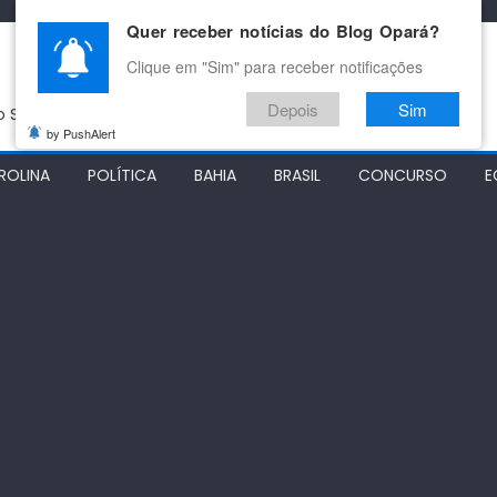
Quer receber notícias do Blog Opará?
Clique em "Sim" para receber notificações
Depois
Sim
do São Francisco
by PushAlert
ROLINA
POLÍTICA
BAHIA
BRASIL
CONCURSO
E