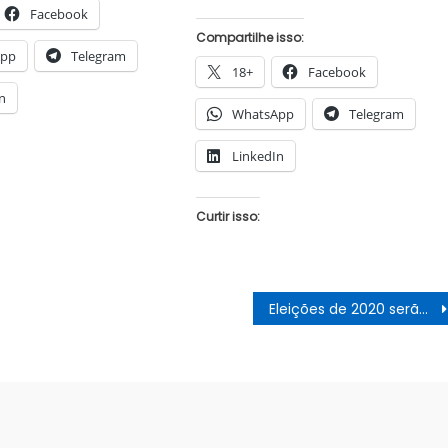
Facebook
Compartilhe isso:
App
Telegram
18+
Facebook
n
WhatsApp
Telegram
LinkedIn
Curtir isso:
Eleições de 2020 serão adiadas e votação pode ter novas regras para evitar contágio pela Covid-19