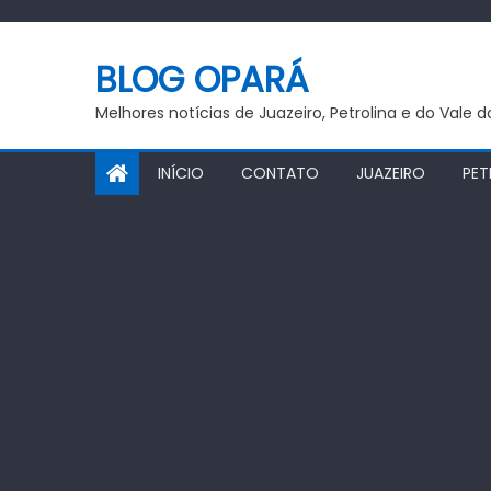
Skip
to
BLOG OPARÁ
content
Melhores notícias de Juazeiro, Petrolina e do Vale 
INÍCIO
CONTATO
JUAZEIRO
PET