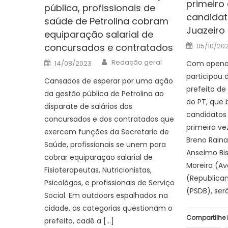
primeiro
pública, profissionais de
candidat
saúde de Petrolina cobram
Juazeiro 
equiparação salarial de
Posted
concursados e contratados
05/10/20
on
Author
Posted
Redação geral
14/08/2023
Com apenas
on
participou 
Cansados de esperar por uma ação
prefeito de
da gestão pública de Petrolina ao
do PT, que 
disparate de salários dos
candidatos
concursados e dos contratados que
primeira ve
exercem funções da Secretaria de
Breno Raina
Saúde, profissionais se unem para
Anselmo Bi
cobrar equiparação salarial de
Moreira (Av
Fisioterapeutas, Nutricionistas,
(Republica
Psicológos, e profissionais de Serviço
(PSDB), será
Social. Em outdoors espalhados na
cidade, as categorias questionam o
Compartilhe 
prefeito, cadê a […]