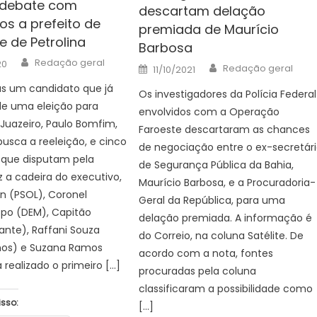
 debate com
descartam delação
os a prefeito de
premiada de Maurício
e de Petrolina
Barbosa
Author
Redação geral
20
Author
Posted
Redação geral
11/10/2021
on
 um candidato que já
Os investigadores da Polícia Federal
de uma eleição para
envolvidos com a Operação
 Juazeiro, Paulo Bomfim,
Faroeste descartaram as chances
busca a reeleição, e cinco
de negociação entre o ex-secretár
 que disputam pela
de Segurança Pública da Bahia,
z a cadeira do executivo,
Maurício Barbosa, e a Procuradoria-
n (PSOL), Coronel
Geral da República, para uma
spo (DEM), Capitão
delação premiada. A informação é
ante), Raffani Souza
do Correio, na coluna Satélite. De
nos) e Suzana Ramos
acordo com a nota, fontes
 realizado o primeiro […]
procuradas pela coluna
classificaram a possibilidade como
isso:
[…]