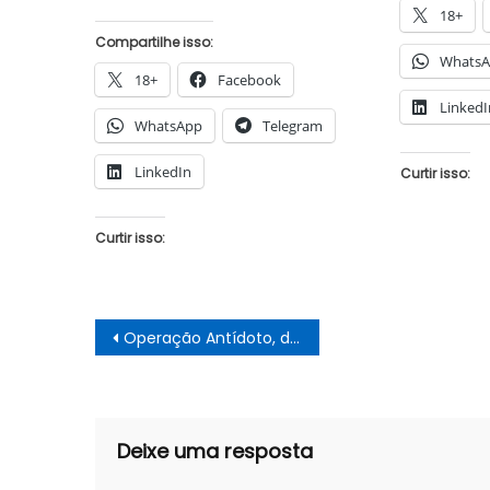
18+
Compartilhe isso:
Whats
18+
Facebook
LinkedI
WhatsApp
Telegram
LinkedIn
Curtir isso:
Curtir isso:
Navegação
Operação Antídoto, da Polícia Federal, investiga contratos da PCR referentes à pandemia
de
Post
Deixe uma resposta