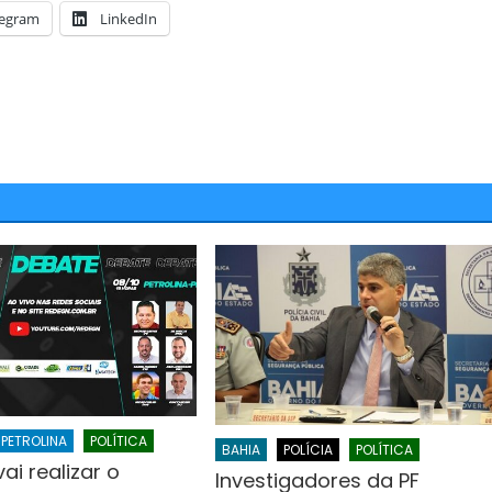
legram
LinkedIn
Candidatos a deputado
JUAZEIRO
PETROLINA
stão aptos para serem
Colisão entre motocicletas na
s eleições. É o que diz o
Ponte Presidente Dutra deixa d
feridos
PETROLINA
POLÍTICA
BAHIA
POLÍCIA
POLÍTICA
i realizar o
Investigadores da PF