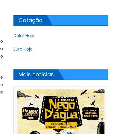
Cotação
Dólar Hoje
ão
am
Euro Hoje
ão
Mais notícias
me
do
es