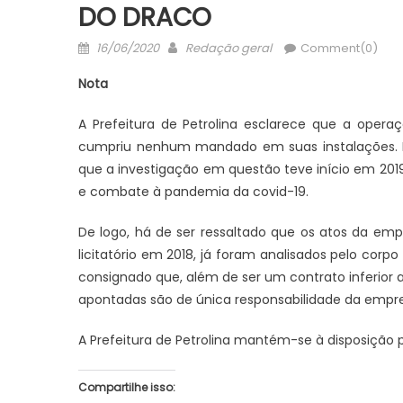
DO DRACO
Posted
Author
16/06/2020
Redação geral
Comment(0)
on
Nota
A Prefeitura de Petrolina esclarece que a operaçã
cumpriu nenhum mandado em suas instalações. I
que a investigação em questão teve início em 201
e combate à pandemia da covid-19.
De logo, há de ser ressaltado que os atos da em
licitatório em 2018, já foram analisados pelo cor
consignado que, além de ser um contrato inferior a R
apontadas são de única responsabilidade da empre
A Prefeitura de Petrolina mantém-se à disposição 
Compartilhe isso: