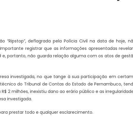
o “Ripstop”, deflagrada pela Polícia Civil na data de hoje, n
mportante registrar que as informações apresentadas revel
9 e, portanto, não guarda relação alguma com os atos de gest
presa investigada, no que tange à sua participação em certa
po técnico do Tribunal de Contas do Estado de Pernambuco, ten
$ 2 milhões, inexistiu dano ao erário público e as irregularidad
sa investigada.
para prestar todo e qualquer esclarecimento.