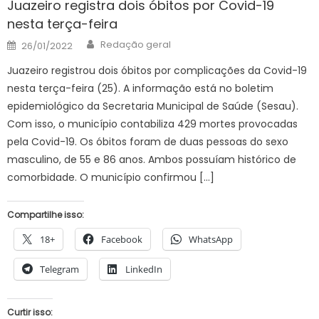
Juazeiro registra dois óbitos por Covid-19
nesta terça-feira
Author
Posted
Redação geral
26/01/2022
on
Juazeiro registrou dois óbitos por complicações da Covid-19
nesta terça-feira (25). A informação está no boletim
epidemiológico da Secretaria Municipal de Saúde (Sesau).
Com isso, o município contabiliza 429 mortes provocadas
pela Covid-19. Os óbitos foram de duas pessoas do sexo
masculino, de 55 e 86 anos. Ambos possuíam histórico de
comorbidade. O município confirmou […]
Compartilhe isso:
18+
Facebook
WhatsApp
Telegram
LinkedIn
Curtir isso: