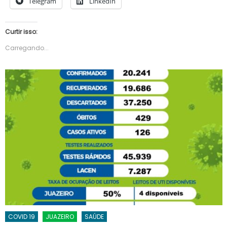
Telegram
LinkedIn
Curtir isso:
Carregando...
COVID 19
JUAZEIRO
SAÚDE