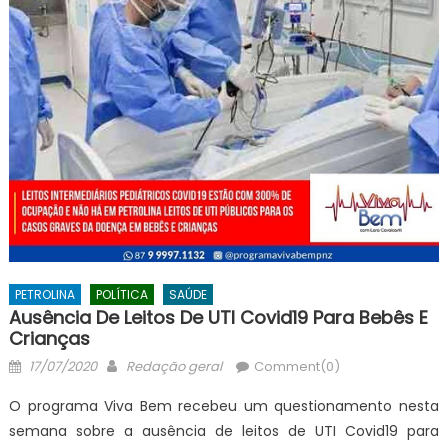
PETROLINA
POLÍTICA
SAÚDE
Ausência De Leitos De UTI Covid19 Para Bebês E
Crianças
Posted
Author
17/07/2020
Redação geral
Comment(0)
on
O programa Viva Bem recebeu um questionamento nesta
semana sobre a ausência de leitos de UTI Covid19 para