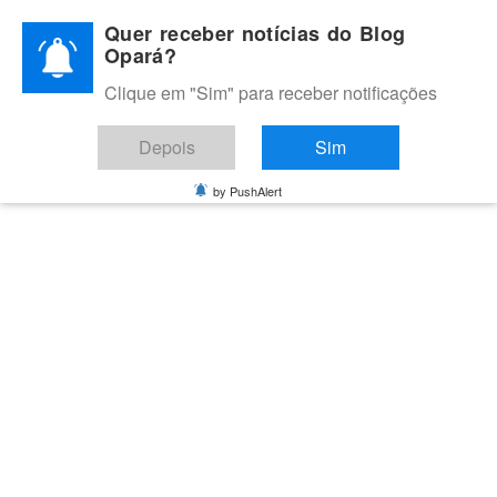
Skip
Quer receber notícias do Blog
to
Opará?
content
Clique em "Sim" para receber notificações
BLOG OPARÁ
Melhores notícias de Juazeiro, Petrolina e do Vale do São
Depois
Sim
Francisco
by PushAlert