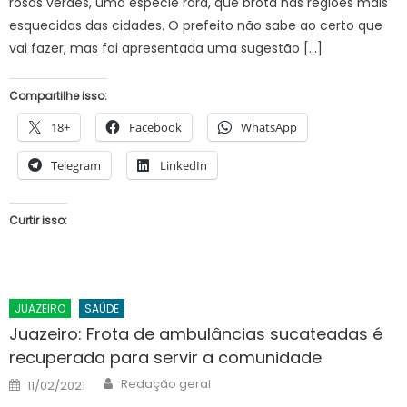
rosas verdes, uma espécie rara, que brota nas regiões mais
esquecidas das cidades. O prefeito não sabe ao certo que
vai fazer, mas foi apresentada uma sugestão […]
Compartilhe isso:
18+
Facebook
WhatsApp
Telegram
LinkedIn
Curtir isso:
JUAZEIRO
SAÚDE
Juazeiro: Frota de ambulâncias sucateadas é
recuperada para servir a comunidade
Author
Posted
Redação geral
11/02/2021
on