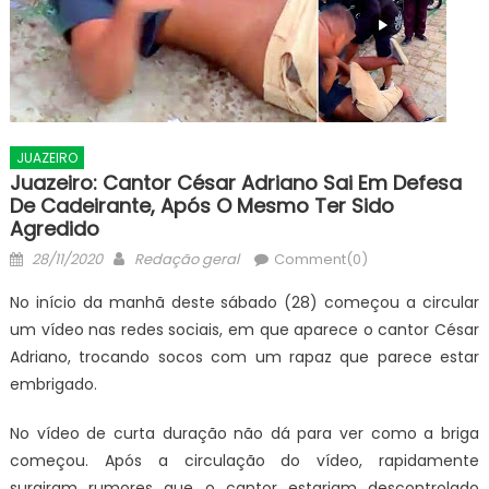
JUAZEIRO
Juazeiro: Cantor César Adriano Sai Em Defesa
De Cadeirante, Após O Mesmo Ter Sido
Agredido
Posted
Author
28/11/2020
Redação geral
Comment(0)
on
No início da manhã deste sábado (28) começou a circular
um vídeo nas redes sociais, em que aparece o cantor César
Adriano, trocando socos com um rapaz que parece estar
embrigado.
No vídeo de curta duração não dá para ver como a briga
começou. Após a circulação do vídeo, rapidamente
surgiram rumores que o cantor estariam descontrolado