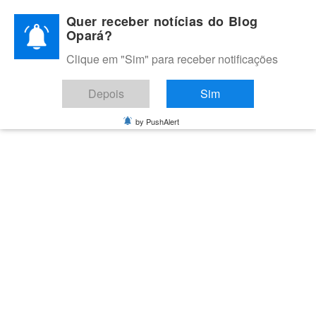
Skip
Quer receber notícias do Blog
to
Opará?
content
Clique em "Sim" para receber notificações
BLOG OPARÁ
Melhores notícias de Juazeiro, Petrolina e do Vale do São
Depois
Sim
Francisco
by PushAlert