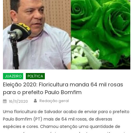
JUAZEIRO
POLÍTICA
Eleição 2020: Floricultura manda 64 mil rosas
para o prefeito Paulo Bomfim
Author
Posted
Redação geral
16/11/2020
on
Uma floricultura de Salvador acaba de enviar para o prefeito
Paulo Bomfim (PT) mais de 64 mil rosas, de diversas
espécies e cores. Chamou atenção uma quantidade de