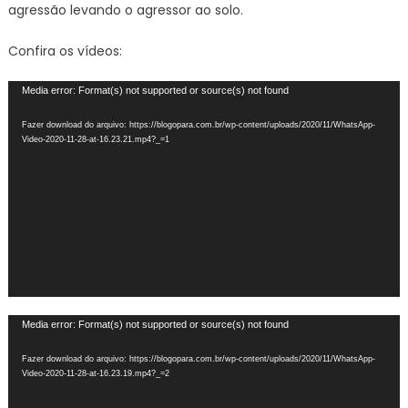
agressão levando o agressor ao solo.
Confira os vídeos:
Tocador
Media error: Format(s) not supported or source(s) not found
de
Fazer download do arquivo: https://blogopara.com.br/wp-content/uploads/2020/11/WhatsApp-
vídeo
Video-2020-11-28-at-16.23.21.mp4?_=1
Tocador
Media error: Format(s) not supported or source(s) not found
de
Fazer download do arquivo: https://blogopara.com.br/wp-content/uploads/2020/11/WhatsApp-
vídeo
Video-2020-11-28-at-16.23.19.mp4?_=2