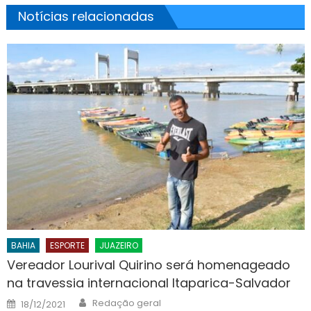
Notícias relacionadas
BAHIA
ESPORTE
JUAZEIRO
Vereador Lourival Quirino será homenageado
na travessia internacional Itaparica-Salvador
Author
Posted
Redação geral
18/12/2021
on