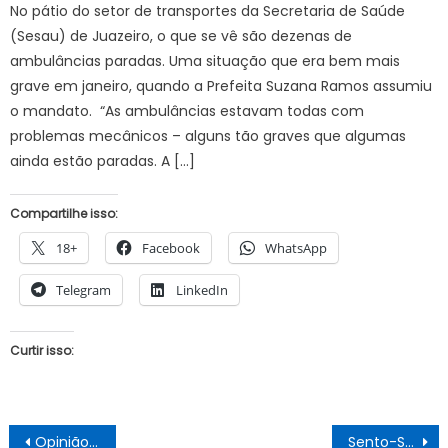
No pátio do setor de transportes da Secretaria de Saúde
(Sesau) de Juazeiro, o que se vê são dezenas de
ambulâncias paradas. Uma situação que era bem mais
grave em janeiro, quando a Prefeita Suzana Ramos assumiu
o mandato. “As ambulâncias estavam todas com
problemas mecânicos – alguns tão graves que algumas
ainda estão paradas. A […]
Compartilhe isso:
18+
Facebook
WhatsApp
Telegram
LinkedIn
Curtir isso:
Navegação
Opinião: Requerimento aos homens da Equipe de Transição de Suzana Ramos
Sento-Sé: Colisão entre motocicletas deixa dois mortos e três feridos