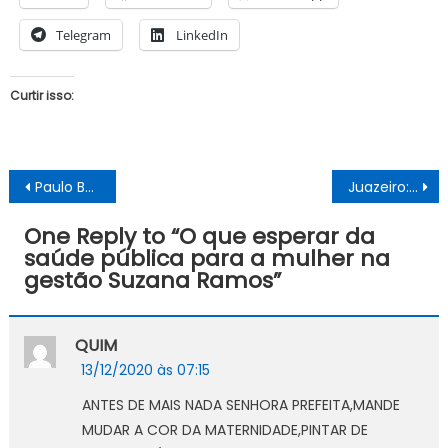
Telegram
LinkedIn
Curtir isso:
Navegação
Paulo Bomfim poderá responder por improbidade administrativa por conta da estátua de Daniel Alves
Juazeiro: Câmara concede título de cidadã a pesquisadora Francisca Nemaura Haji
de
One Reply to “
O que esperar da
Post
saúde pública para a mulher na
gestão Suzana Ramos
”
QUIM
13/12/2020 às 07:15
ANTES DE MAIS NADA SENHORA PREFEITA,MANDE
MUDAR A COR DA MATERNIDADE,PINTAR DE