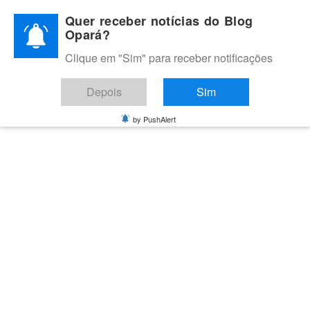
Skip
Quer receber notícias do Blog
to
Opará?
content
Clique em "Sim" para receber notificações
BLOG OPARÁ
Melhores notícias de Juazeiro, Petrolina e do Vale do São
Depois
Sim
Francisco
by PushAlert