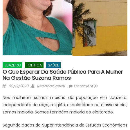
JUAZEIRO
POLÍTICA
SAÚDE
O Que Esperar Da Saúde Pública Para A Mulher
Na Gestão Suzana Ramos
Posted
Author
09/12/2020
Redação geral
Comment(1)
on
Nós mulheres somos maioria da população em Juazeiro.
Independente de raça, religião, escolaridade ou classe social,
somos maioria. Somos também maioria do eleitorado.
Segundo dados da Superintendência de Estudos Econômicos