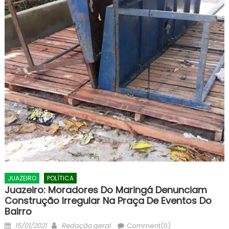
JUAZEIRO
POLÍTICA
Juazeiro: Moradores Do Maringá Denunciam
Construção Irregular Na Praça De Eventos Do
Bairro
Posted
Author
15/01/2021
Redação geral
Comment(0)