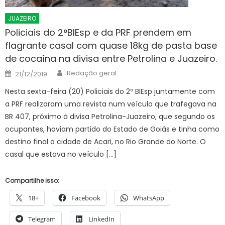
JUAZEIRO
Policiais do 2°BIEsp e da PRF prendem em
flagrante casal com quase 18kg de pasta base
de cocaína na divisa entre Petrolina e Juazeiro.
Author
Posted
Redação geral
21/12/2019
on
Nesta sexta-feira (20) Policiais do 2º BIEsp juntamente com
a PRF realizaram uma revista num veículo que trafegava na
BR 407, próximo à divisa Petrolina-Juazeiro, que segundo os
ocupantes, haviam partido do Estado de Goiás e tinha como
destino final a cidade de Acari, no Rio Grande do Norte. O
casal que estava no veículo […]
Compartilhe isso:
18+
Facebook
WhatsApp
Telegram
LinkedIn