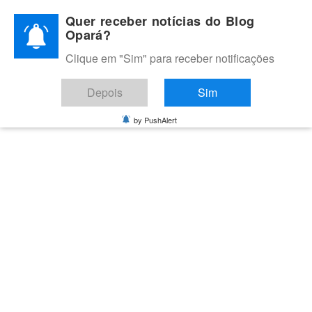
Skip
Quer receber notícias do Blog
to
Opará?
content
Clique em "Sim" para receber notificações
BLOG OPARÁ
Melhores notícias de Juazeiro, Petrolina e do Vale do São
Depois
Sim
Francisco
by PushAlert