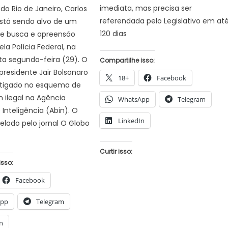
imediata, mas precisa ser
do Rio de Janeiro, Carlos
referendada pelo Legislativo em at
está sendo alvo de um
120 dias
 busca e apreensão
la Polícia Federal, na
a segunda-feira (29). O
Compartilhe isso:
-presidente Jair Bolsonaro
18+
Facebook
estigado no esquema de
 ilegal na Agência
WhatsApp
Telegram
e Inteligência (Abin). O
LinkedIn
velado pelo jornal O Globo
Curtir isso:
isso:
Facebook
App
Telegram
n