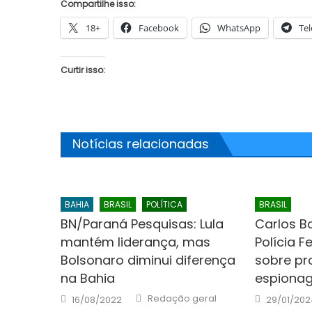
Compartilhe isso:
18+
Facebook
WhatsApp
Te
Curtir isso:
Notícias relacionadas
BAHIA
BRASIL
POLÍTICA
BRASIL
BN/Paraná Pesquisas: Lula
Carlos B
mantém liderança, mas
Polícia 
Bolsonaro diminui diferença
sobre p
na Bahia
espiona
Author
Posted
Posted
Redação geral
16/08/2022
29/01/202
on
on