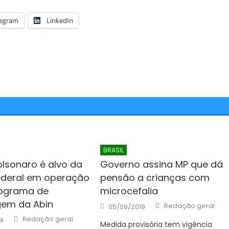
legram
LinkedIn
BRASIL
olsonaro é alvo da
Governo assina MP que dá
Federal em operação
pensão a crianças com
rograma de
microcefalia
gem da Abin
Author
Posted
Redação geral
05/09/2019
on
Author
Redação geral
4
Medida provisória tem vigência