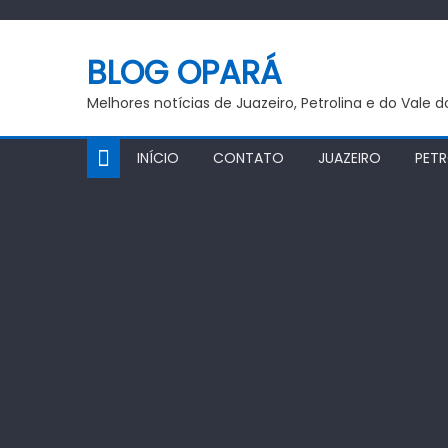
Skip
to
BLOG OPARÁ
content
Melhores notícias de Juazeiro, Petrolina e do Vale 
INÍCIO
CONTATO
JUAZEIRO
PETR