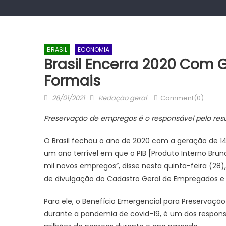
BRASIL
ECONOMIA
Brasil Encerra 2020 Com 
Formais
Posted
Author
28/01/2021
Redação geral
Comment(0)
on
Preservação de empregos é o responsável pelo resu
O Brasil fechou o ano de 2020 com a geração de 14
um ano terrível em que o PIB [Produto Interno Brun
mil novos empregos”, disse nesta quinta-feira (28),
de divulgação do Cadastro Geral de Empregados 
Para ele, o Benefício Emergencial para Preservaçã
durante a pandemia de covid-19, é um dos responsá