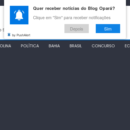
Quer receber notícias do Blog Opará?
Clique em "Sim" para receber notificações
Depois
Sim
do São Francisco
by PushAlert
OLINA
POLÍTICA
BAHIA
BRASIL
CONCURSO
E