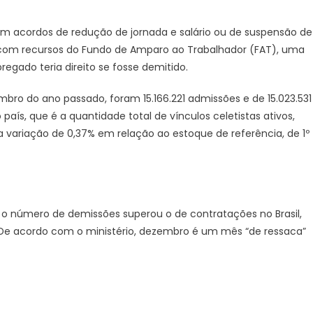
am acordos de redução de jornada e salário ou de suspensão de
 com recursos do Fundo de Amparo ao Trabalhador (FAT), uma
ado teria direito se fosse demitido.
ro do ano passado, foram 15.166.221 admissões e de 15.023.531
ís, que é a quantidade total de vínculos celetistas ativos,
a variação de 0,37% em relação ao estoque de referência, de 1º
 o número de demissões superou o de contratações no Brasil,
De acordo com o ministério, dezembro é um mês “de ressaca”