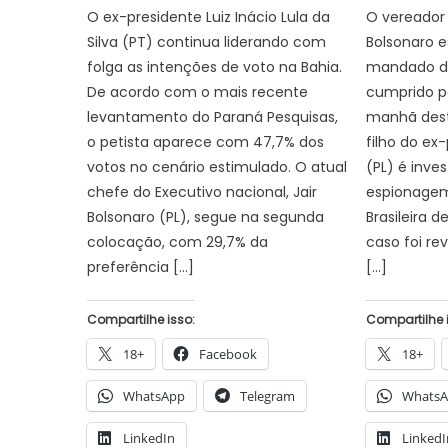
O ex-presidente Luiz Inácio Lula da
O vereador 
Silva (PT) continua liderando com
Bolsonaro 
folga as intenções de voto na Bahia.
mandado de
De acordo com o mais recente
cumprido pe
levantamento do Paraná Pesquisas,
manhã dest
o petista aparece com 47,7% dos
filho do ex
votos no cenário estimulado. O atual
(PL) é inv
chefe do Executivo nacional, Jair
espionagem
Bolsonaro (PL), segue na segunda
Brasileira d
colocação, com 29,7% da
caso foi re
preferência […]
[…]
Compartilhe isso:
Compartilhe 
18+
Facebook
18+
WhatsApp
Telegram
Whats
LinkedIn
LinkedI