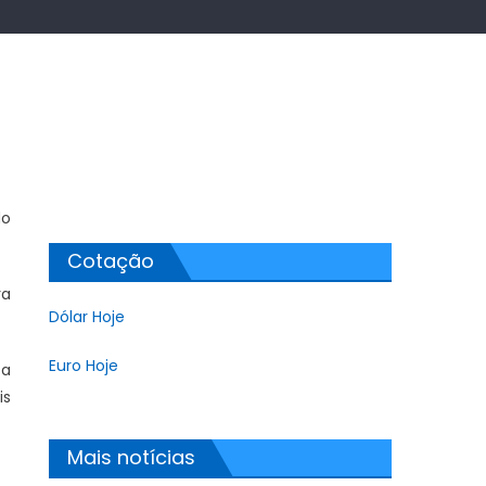
do
Cotação
ra
Dólar Hoje
Euro Hoje
 a
is
Mais notícias