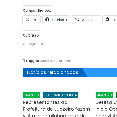
Compartilhe isso:
18+
Facebook
WhatsApp
Te
Curtir isso:
Carregando...
Tagged
Juazeiro
,
parceria
Notícias relacionadas
JUAZEIRO
SEGURANÇA PÚBLICA
JUAZEIRO
Representantes da
Defesa Ci
Prefeitura de Juazeiro fazem
inicia O
visita para alinhamento de
com vist