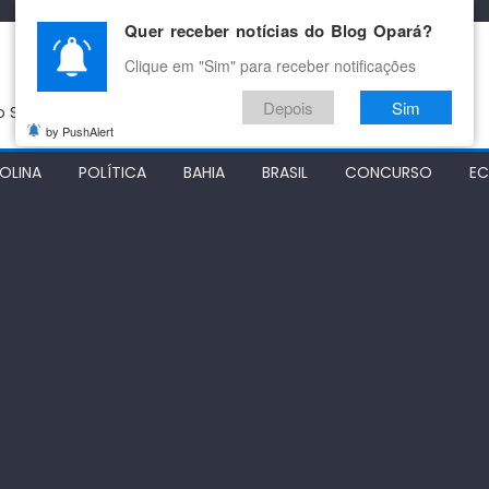
Quer receber notícias do Blog Opará?
Clique em "Sim" para receber notificações
Depois
Sim
do São Francisco
by PushAlert
OLINA
POLÍTICA
BAHIA
BRASIL
CONCURSO
E