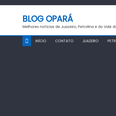
Skip
to
BLOG OPARÁ
content
Melhores notícias de Juazeiro, Petrolina e do Vale 
INÍCIO
CONTATO
JUAZEIRO
PETR