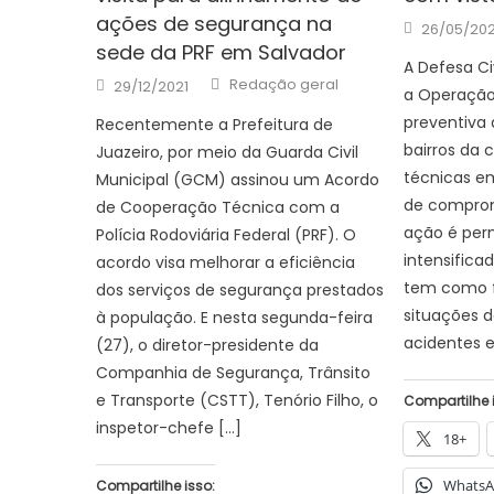
ações de segurança na
Posted
26/05/20
on
sede da PRF em Salvador
A Defesa Ci
Author
Posted
Redação geral
29/12/2021
a Operação
on
preventiva 
Recentemente a Prefeitura de
bairros da c
Juazeiro, por meio da Guarda Civil
técnicas e
Municipal (GCM) assinou um Acordo
de comprom
de Cooperação Técnica com a
ação é per
Polícia Rodoviária Federal (PRF). O
intensifica
acordo visa melhorar a eficiência
tem como fo
dos serviços de segurança prestados
situações d
à população. E nesta segunda-feira
acidentes e
(27), o diretor-presidente da
Companhia de Segurança, Trânsito
e Transporte (CSTT), Tenório Filho, o
Compartilhe 
inspetor-chefe […]
18+
Whats
Compartilhe isso: