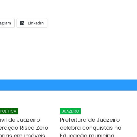
legram
LinkedIn
POLÍTICA
JUAZEIRO
vil de Juazeiro
Prefeitura de Juazeiro
peração Risco Zero
celebra conquistas na
orias em imóveis
Educação municipal