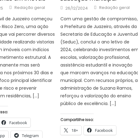
Author
Author
Posted
Redação geral
Redação geral
25
26/12/2024
on
vil de Juazeiro começou
Com uma gestão de compromisso,
 Risco Zero, uma ação
a Prefeitura de Juazeiro, através da
que vai percorrer diversos
Secretaria de Educação e Juventu
idade realizando vistorias
(Seduc), conclui o ano letivo de
m imóveis com indícios
2024, celebrando investimentos e
etimento estrutural. A
escolas, valorização profissional,
manente mas será
assistência estudantil e inovação
da nos próximos 30 dias e
que marcam avanços na educaçã
co principal identificar
municipal. Com recursos próprios, a
e risco e prevenir
administração de Suzana Ramos,
m residências, […]
reforçou a valorização do ensino
público de excelência. […]
isso:
Compartilhe isso:
Facebook
18+
Facebook
App
Telegram