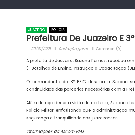
JUAZEIRO
POLÍCIA
Prefeitura De Juazeiro E 3
Posted
Author
29/01/2021
Redação geral
Comment(0)
on
A prefeita de Juazeiro, Suzana Ramos, recebeu em 
3º Batalhão de Ensino, Instrução e Capacitação (BE
O comandante do 3º BEIC desejou a Suzana suces
continuidade das parcerias necessárias com a Prefe
Além de agradecer a visita de cortesia, Suzana d
Polícia Militar, enfatizando que a administração m
segurança e tranquilidade aos juazeirenses.
Informações da Ascom PMJ