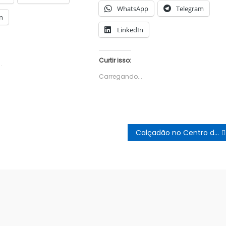
WhatsApp
Telegram
n
LinkedIn
Curtir isso:
.
Carregando...
Calçadão no Centro de Juazeiro é ocupado por ambulantes dificultando a circulação na via destinada a pedestres