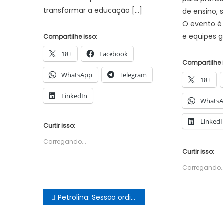
transformar a educação […]
de ensino, 
O evento é 
e equipes g
Compartilhe isso:
18+
Facebook
Compartilhe 
WhatsApp
Telegram
18+
LinkedIn
Whats
LinkedI
Curtir isso:
Carregando...
Curtir isso:
Carregando..
Navegação
Petrolina: Sessão ordinária do Legislativo aprova por unanimidade projeto que institui piso salarial dos Agentes de Saúde e Endemias
de