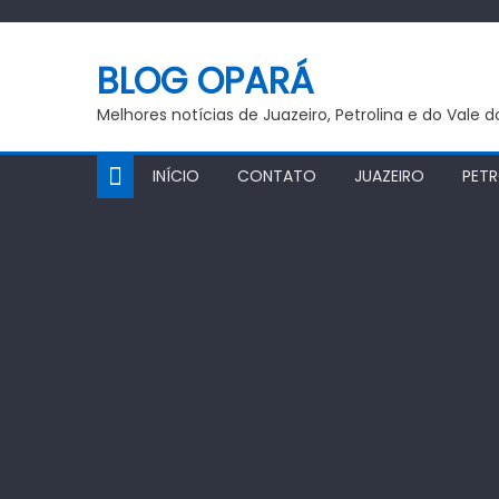
Skip
to
BLOG OPARÁ
content
Melhores notícias de Juazeiro, Petrolina e do Vale 
INÍCIO
CONTATO
JUAZEIRO
PETR