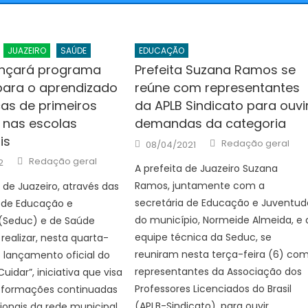
JUAZEIRO
SAÚDE
EDUCAÇÃO
ançará programa
Prefeita Suzana Ramos se
para o aprendizado
reúne com representantes
cas de primeiros
da APLB Sindicato para ouvi
 nas escolas
demandas da categoria
is
Author
Posted
Redação geral
08/04/2021
on
Author
Redação geral
2
A prefeita de Juazeiro Suzana
Ramos, juntamente com a
a de Juazeiro, através das
secretária de Educação e Juventud
s de Educação e
do município, Normeide Almeida, e 
(Seduc) e de Saúde
equipe técnica da Seduc, se
 realizar, nesta quarta-
reuniram nesta terça-feira (6) co
 o lançamento oficial do
representantes da Associação dos
idar”, iniciativa que visa
Professores Licenciados do Brasil
e formações continuadas
(APLB-Sindicato), para ouvir
sionais da rede municipal