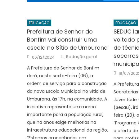
EDUCAÇÃO
EDUCAÇÃO
Prefeitura de Senhor do
SEDUC l
Bonfim vai construir uma
voltado 
escola no Sítio de Umburana
de técni
socorros
Author
Posted
Redação geral
06/12/2024
on
municipa
A Prefeitura de Senhor do Bonfim
Posted
19/07/202
dará, nesta sexta-feira (06), a
on
ordem de serviço para a construção
A Prefeitur
da nova Escola Municipal no Sítio de
Secretaria
Umburana, às 17h, na comunidade. A
Juventude 
iniciativa representa um marco
(Sesau), irá
importante para a população rural,
feira (20),
que há anos exige melhorias na
“Programa Cu
infraestrutura educacional da região.
a oferta d
“Estamos empenhados em
para profis