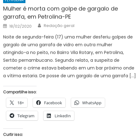
Mulher é morta com golpe de gargalo de
garrafa, em Petrolina-PE
Author
Posted
Redação geral
18/02/2020
on
Noite de segunda-feira (17) uma mulher desferiu golpes de
gargalo de uma garrafa de vidro em outra mulher
atingindo-a no peito, no Bairro Vila Rotary, em Petrolina,
Sertão pernambucano. Segundo relato, a suspeita de
cometer o crime estava bebendo em um bar próximo onde
a vítima estaria. De posse de um gargalo de uma garrafa […]
Compartilhe isso:
18+
Facebook
WhatsApp
Telegram
LinkedIn
Curtir isso: