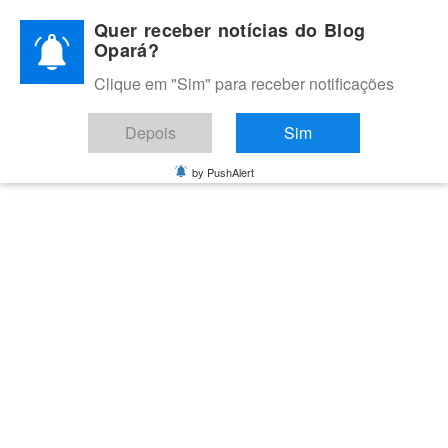
Skip
Quer receber notícias do Blog
to
Opará?
content
Clique em "Sim" para receber notificações
BLOG OPARÁ
Melhores notícias de Juazeiro, Petrolina e do Vale do São
Depois
Sim
Francisco
by PushAlert