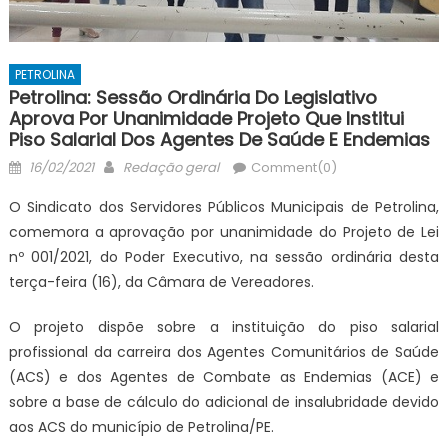
PETROLINA
Petrolina: Sessão Ordinária Do Legislativo
Aprova Por Unanimidade Projeto Que Institui
Piso Salarial Dos Agentes De Saúde E Endemias
Posted
Author
16/02/2021
Redação geral
Comment(0)
on
O Sindicato dos Servidores Públicos Municipais de Petrolina,
comemora a aprovação por unanimidade do Projeto de Lei
nº 001/2021, do Poder Executivo, na sessão ordinária desta
terça-feira (16), da Câmara de Vereadores.
O projeto dispõe sobre a instituição do piso salarial
profissional da carreira dos Agentes Comunitários de Saúde
(ACS) e dos Agentes de Combate as Endemias (ACE) e
sobre a base de cálculo do adicional de insalubridade devido
aos ACS do município de Petrolina/PE.