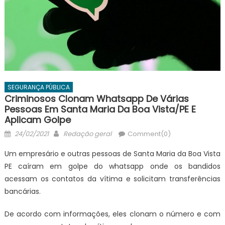
SEGURANÇA PÚBLICA
Criminosos Clonam Whatsapp De Várias
Pessoas Em Santa Maria Da Boa Vista/PE E
Aplicam Golpe
Posted
Author
24/02/2021
Redação geral
Comment(0)
on
Um empresário e outras pessoas de Santa Maria da Boa Vista
PE caíram em golpe do whatsapp onde os bandidos
acessam os contatos da vítima e solicitam transferências
bancárias.
De acordo com informações, eles clonam o número e com