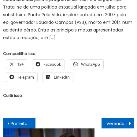
Trata-se de uma política estadual lançada em julho para
substituir o Pacto Pela Vida, implementado em 2007 pelo
ex-governador Eduardo Campos (PSB), morto em 2014 num
acidente aéreo. Entre as principais metas apresentadas
estão a redução, até […]
Compartilhe isso:
18+
Facebook
WhatsApp
Telegram
LinkedIn
Curtir isso:
Navegação
Prefeitura de Juazeiro emite nota com relatório comprovando pagamento de quase 1,5 milhão ao Hospital Promatre em dois meses
Vereadores de Juazeiro visitam Hospital de Campanha e constatam que adequações ficarão prontas nesta sexta (26)
de