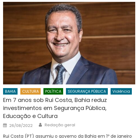
BAHIA
CULTURA
POLÍTICA
SEGURANÇA PÚBLICA
Violência
Em 7 anos sob Rui Costa, Bahia reduz
investimentos em Segurança Pública,
Educação e Cultura
Author
Posted
Redação geral
26/08/2022
on
Rui Costa (PT) assumiu o governo da Bahia em 1º de janeiro