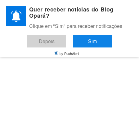
Skip
Quer receber notícias do Blog
to
Opará?
content
Clique em "Sim" para receber notificações
BLOG OPARÁ
Melhores notícias de Juazeiro, Petrolina e do Vale do São
Depois
Sim
Francisco
by PushAlert