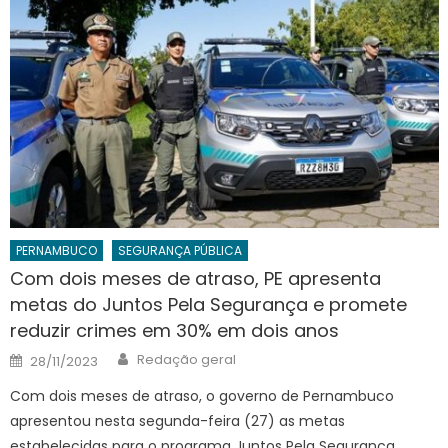
PERNAMBUCO
SEGURANÇA PÚBLICA
Com dois meses de atraso, PE apresenta
metas do Juntos Pela Segurança e promete
reduzir crimes em 30% em dois anos
Author
Posted
Redação geral
28/11/2023
on
Com dois meses de atraso, o governo de Pernambuco
apresentou nesta segunda-feira (27) as metas
estabelecidas para o programa Juntos Pela Segurança.