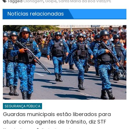
Tagged
Clonagem
,
Golpe
,
Santa Maria da Boa Vista/PE
Notícias relacionadas
SEGURANÇA PÚBLICA
Guardas municipais estão liberados para
atuar como agentes de trânsito, diz STF
Author