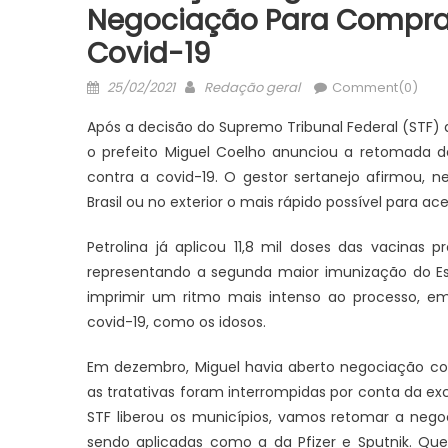
Negociação Para Compra 
Covid-19
Posted
Author
25/02/2021
Redação geral
Comment(0)
on
Após a decisão do Supremo Tribunal Federal (STF) q
o prefeito Miguel Coelho anunciou a retomada 
contra a covid-19. O gestor sertanejo afirmou, 
Brasil ou no exterior o mais rápido possível para ac
Petrolina já aplicou 11,8 mil doses das vacinas 
representando a segunda maior imunização do Es
imprimir um ritmo mais intenso ao processo, em
covid-19, como os idosos.
Em dezembro, Miguel havia aberto negociação com
as tratativas foram interrompidas por conta da ex
STF liberou os municípios, vamos retomar a nego
sendo aplicadas como a da Pfizer e Sputnik. Qu