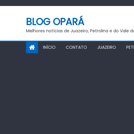
Skip
to
BLOG OPARÁ
content
Melhores notícias de Juazeiro, Petrolina e do Vale 
INÍCIO
CONTATO
JUAZEIRO
PET