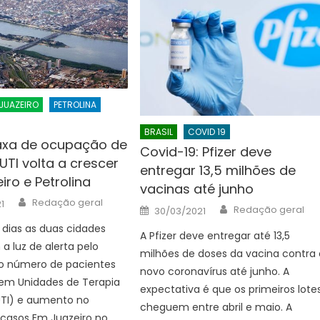
JUAZEIRO
PETROLINA
BRASIL
COVID 19
Taxa de ocupação de
Covid-19: Pfizer deve
 UTI volta a crescer
entregar 13,5 milhões de
ro e Petrolina
vacinas até junho
Author
Redação geral
1
Author
Posted
Redação geral
30/03/2021
on
 dias as duas cidades
A Pfizer deve entregar até 13,5
 luz de alerta pelo
milhões de doses da vacina contra 
 número de pacientes
novo coronavírus até junho. A
 em Unidades de Terapia
expectativa é que os primeiros lote
UTI) e aumento no
cheguem entre abril e maio. A
casos Em Juazeiro no