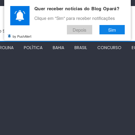
Quer receber notícias do Blog Opará?
Clique em "Sim" para receber notificações
Depois
Sim
do São Francisco
by PushAlert
ROLINA
POLÍTICA
BAHIA
BRASIL
CONCURSO
E