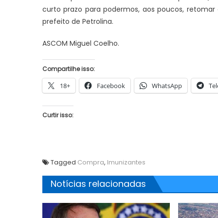
curto prazo para podermos, aos poucos, retomar a
prefeito de Petrolina.
ASCOM Miguel Coelho.
JUAZEIRO
Compartilhe isso:
JUAZEIRO
Protegido: 
Juazeiro: Candidatos a deputado
18+
Facebook
WhatsApp
Te
pagando ao
estadual estão aptos para serem
Juvenilson
e
concorrem às eleições. É o que diz o
Curtir isso:
 de
TCU
Tagged
Compra
,
Imunizantes
Notícias relacionadas