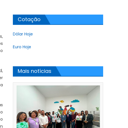
Cotação
Dólar Hoje
s,
es
Euro Hoje
no
Mais notícias
d,
er
da
as
 o
ão
um