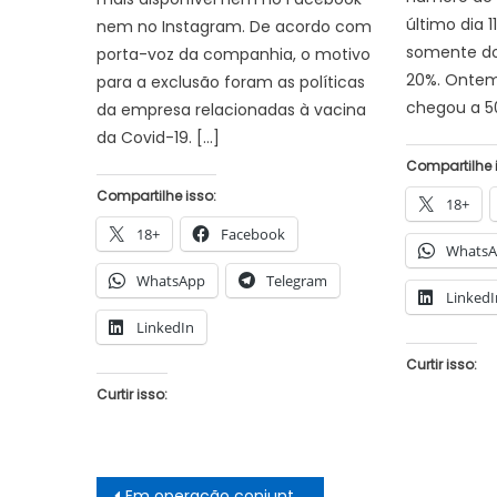
último dia 
nem no Instagram. De acordo com
somente dos
porta-voz da companhia, o motivo
20%. Ontem
para a exclusão foram as políticas
chegou a 50
da empresa relacionadas à vacina
da Covid-19. […]
Compartilhe 
Compartilhe isso:
18+
18+
Facebook
Whats
WhatsApp
Telegram
LinkedI
LinkedIn
Curtir isso:
Curtir isso:
Navegação
Em operação conjunta, Policia Civil de Pernambuco e PM do Piauí cumprem mandatos de prisão