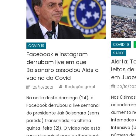
COVID 19
COVID 19
SAÚDE
Facebook e Instagram
Alerta: 
derrubam live em que
leitos de
Bolsonaro associou Aids a
em Juazei
vacina da Covid
Posted
Author
Posted
20/10/202
Redação geral
25/10/2021
on
on
Nos últimos
Na noite deste domingo (24), o
acenderam a
Facebook derrubou a live semanal
aumento no
do presidente Jair Bolsonaro (sem
internados
partido) transmitida na última
Intensiva (
quinta-feira (21). O vídeo não está
número de 
mais disponível nem no Facebook