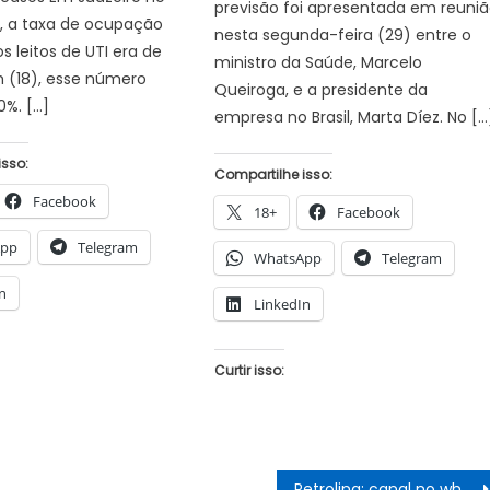
previsão foi apresentada em reuni
11, a taxa de ocupação
nesta segunda-feira (29) entre o
 leitos de UTI era de
ministro da Saúde, Marcelo
 (18), esse número
Queiroga, e a presidente da
%. […]
empresa no Brasil, Marta Díez. No […
isso:
Compartilhe isso:
Facebook
18+
Facebook
App
Telegram
WhatsApp
Telegram
n
LinkedIn
Curtir isso:
Petrolina: canal no whatsapp oferece apoio jurídico, social e psicológico a vítimas de violência doméstica