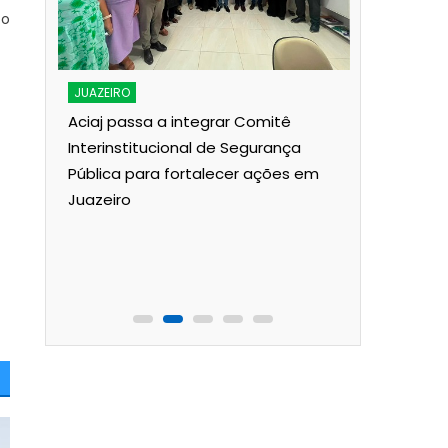
 o
JUAZEIRO
Aciaj passa a integrar Comitê
Interinstitucional de Segurança
JUAZEIRO
Pública para fortalecer ações em
Juazeiro:
Juazeiro
s
esvaziado
’Água
debate so
uma crise