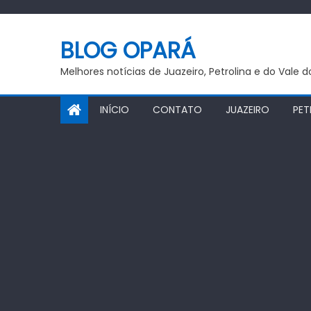
Skip
to
BLOG OPARÁ
content
Melhores notícias de Juazeiro, Petrolina e do Vale 
INÍCIO
CONTATO
JUAZEIRO
PET