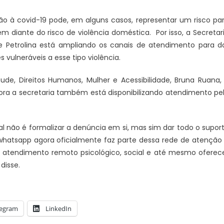
 à covid-19 pode, em alguns casos, representar um risco pa
JUAZEIRO
PETROLINA
iante do risco de violência doméstica. Por isso, a Secretar
Candidatos a deputado
Colisão entre motocicletas na
e Petrolina está ampliando os canais de atendimento para d
stão aptos para serem
Ponte Presidente Dutra deixa d
s vulneráveis a esse tipo violência.
s eleições. É o que diz o
feridos
de, Direitos Humanos, Mulher e Acessibilidade, Bruna Ruana,
ora a secretaria também está disponibilizando atendimento pe
nal não é formalizar a denúncia em si, mas sim dar todo o supor
 whatsapp agora oficialmente faz parte dessa rede de atenção
r atendimento remoto psicológico, social e até mesmo oferec
disse.
legram
LinkedIn