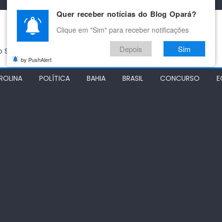
Quer receber notícias do Blog Opará?
Clique em "Sim" para receber notificações
Depois
Sim
do São Francisco
by PushAlert
ROLINA
POLÍTICA
BAHIA
BRASIL
CONCURSO
E