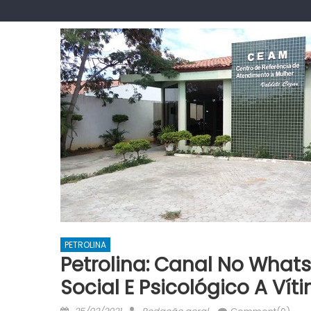
PETROLINA
Petrolina: Canal No Whats
Social E Psicológico A Ví
Posted
Author