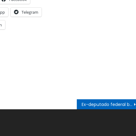
App
Telegram
n
Ex-deputado federal baiano Irmão Lázaro é entubado com covid-19 e precisa de UTI