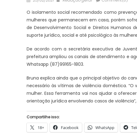
25/02/2021
Redação geral
Comment(0)
on
O isolamento social recomendado como prevenção
JUAZEIRO
JUAZEIRO
mulheres que permanecem em casa, porém sofrem d
Juazeiro: Vídeo expõe comércio
Juazeiro: 
de Desenvolvimento Social e Direitos Humanos d
esvaziado na cidade e reacende
estadual e
suporte jurídico, social e até psicológico às mulhere
em
debate sobre possíveis efeitos de
concorrem à
uma crise econômica
TCU
De acordo com a secretária executiva de Juventu
prefeitura ampliou os canais de atendimento e ag
Whatsapp (87)99165-1803.
Bruna explica ainda que o principal objetivo do ca
necessário às vítimas de violência doméstica. “O
mulher. Essa ferramenta vai nos ajudar a oferece
orientação jurídica envolvendo casos de violência”, 
Compartilhe isso:
18+
Facebook
WhatsApp
Te