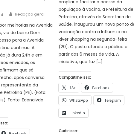
ampliar e facilitar o acesso da
população à vacina, a Prefeitura de
Author
Redação geral
24
Petrolina, através da Secretaria de
Saúde, inaugurou um novo ponto d
por melhorias na Avenida
vacinação contra a Influenza no
s, via do bairro Dom
River Shopping na segunda-feira
cesso para a Avenida
(20). O posto atende o público a
tina continua. A
partir dos 6 meses de vida. A
ão já dura 24h e em
iniciativa, que faz […]
deos enviados, os
afirmam que só
trecho, após conversa
Compartilhe isso:
representante da
18+
Facebook
e Petrolina (PE). (Foto:
is). Fonte: Edenalvdo
WhatsApp
Telegram
LinkedIn
isso:
Curtir isso:
Facebook