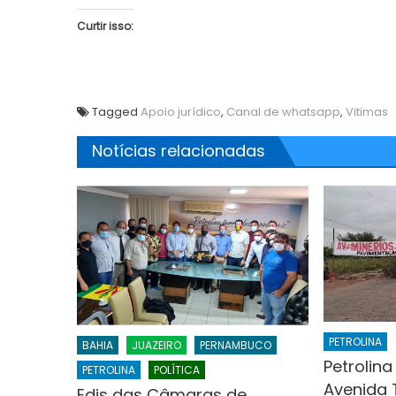
Curtir isso:
Tagged
Apoio jurídico
,
Canal de whatsapp
,
Vitimas
Notícias relacionadas
PETROLINA
BAHIA
JUAZEIRO
PERNAMBUCO
Petrolina
PETROLINA
POLÍTICA
Avenida 
Edis das Câmaras de