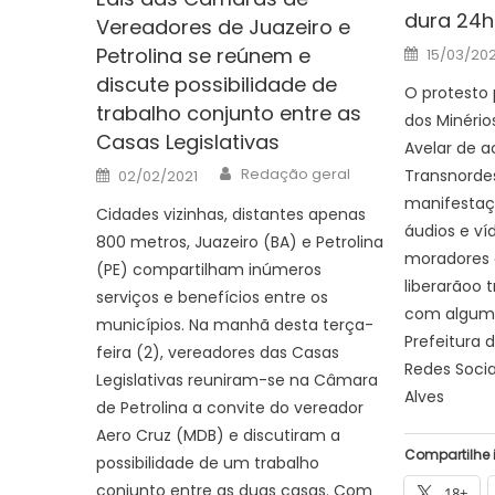
dura 24h
Vereadores de Juazeiro e
Posted
Petrolina se reúnem e
15/03/20
on
discute possibilidade de
O protesto 
trabalho conjunto entre as
dos Minério
Casas Legislativas
Avelar de a
Author
Posted
Redação geral
Transnordes
02/02/2021
on
manifestaç
Cidades vizinhas, distantes apenas
áudios e ví
800 metros, Juazeiro (BA) e Petrolina
moradores 
(PE) compartilham inúmeros
liberarãoo 
serviços e benefícios entre os
com algum 
municípios. Na manhã desta terça-
Prefeitura d
feira (2), vereadores das Casas
Redes Socia
Legislativas reuniram-se na Câmara
Alves
de Petrolina a convite do vereador
Aero Cruz (MDB) e discutiram a
Compartilhe 
possibilidade de um trabalho
conjunto entre as duas casas. Com
18+