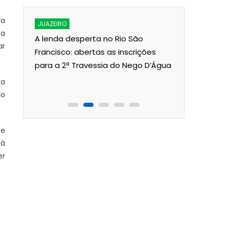
ra
JUAZEIRO
JUAZEIRO
ia
A lenda desperta no Rio São
Aciaj pass
ar
ois
Francisco: abertas as inscrições
Interinsti
para a 2ª Travessia do Nego D’Água
Pública p
Juazeiro
 a
lo
te
 à
er