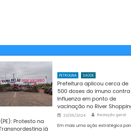
PETROLINA
SAÚDE
Prefeitura aplicou cerca de
500 doses do imuno contra
Influenza em ponto de
vacinação no River Shoppin
Author
Posted
Redação geral
23/05/2024
on
 (PE): Protesto na
Em mais uma ação estratégica par
Transnordestina já