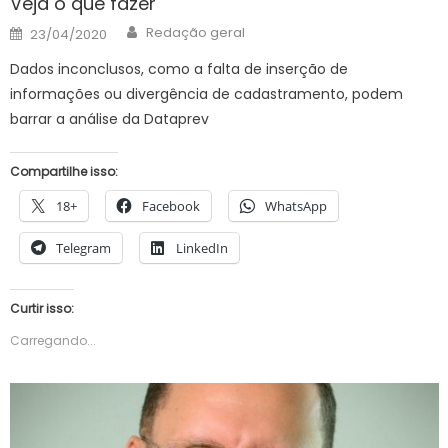
Veja o que fazer
Author
Posted
Redação geral
23/04/2020
on
Dados inconclusos, como a falta de inserção de
informações ou divergência de cadastramento, podem
barrar a análise da Dataprev
Compartilhe isso:
18+
Facebook
WhatsApp
Telegram
LinkedIn
Curtir isso:
Carregando...