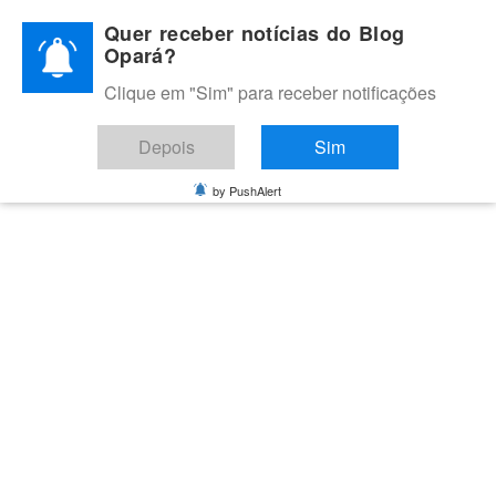
Skip
Quer receber notícias do Blog
to
Opará?
content
Clique em "Sim" para receber notificações
BLOG OPARÁ
Melhores notícias de Juazeiro, Petrolina e do Vale do São
Depois
Sim
Francisco
by PushAlert