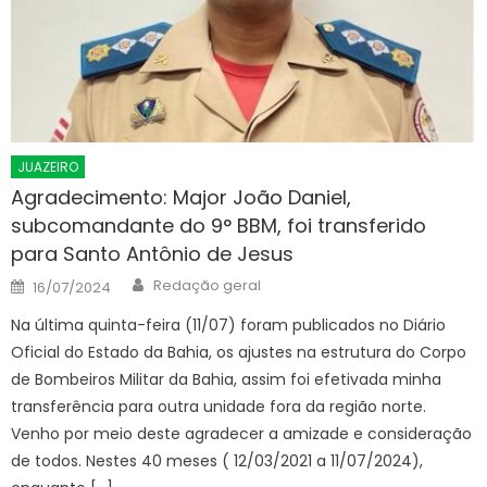
JUAZEIRO
Agradecimento: Major João Daniel,
subcomandante do 9° BBM, foi transferido
para Santo Antônio de Jesus
Author
Posted
Redação geral
16/07/2024
on
Na última quinta-feira (11/07) foram publicados no Diário
Oficial do Estado da Bahia, os ajustes na estrutura do Corpo
de Bombeiros Militar da Bahia, assim foi efetivada minha
transferência para outra unidade fora da região norte.
Venho por meio deste agradecer a amizade e consideração
de todos. Nestes 40 meses ( 12/03/2021 a 11/07/2024),