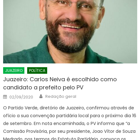
JUAZEIRO
POLÍTICA
Juazeiro: Carlos Neiva é escolhido como
candidato a prefeito pelo PV
Author
Posted
Redação geral
02/09/2020
on
O Partido Verde, diretório de Juazeiro, confirmou através de
ofício a sua convenção partidária local para o próximo dia 16
de setembro. Em nota encaminhada, o PV informa que “a
Comissão Provisória, por seu presidente, Joao Vítor de Souza
Medrado, nos termos do Estatuto Partidário, convoca os