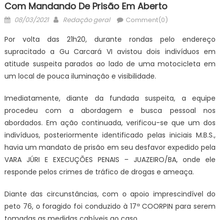
Com Mandando De Prisão Em Aberto
Posted
Author
08/03/2021
Redação geral
Comment(0)
on
Por volta das 21h20, durante rondas pelo endereço
supracitado a Gu Carcará VI avistou dois indivíduos em
atitude suspeita parados ao lado de uma motocicleta em
um local de pouca iluminação e visibilidade.
Imediatamente, diante da fundada suspeita, a equipe
procedeu com a abordagem e busca pessoal nos
abordados.
Em ação continuada, verificou-se que um dos
indivíduos, posteriormente identificado pelas iniciais M.B.S.,
havia um mandato de prisão em seu desfavor expedido pela
VARA JÚRI E EXECUÇÕES PENAIS – JUAZEIRO/BA, onde ele
responde pelos crimes de tráfico de drogas e ameaça.
Diante das circunstâncias, com o apoio imprescindível do
peto 76, o foragido foi conduzido à 17ª COORPIN para serem
tomadas as medidas cabíveis ao caso.