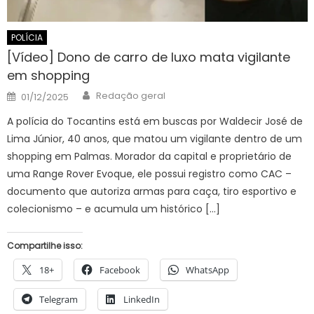
POLÍCIA
[Vídeo] Dono de carro de luxo mata vigilante
em shopping
Author
Posted
Redação geral
01/12/2025
on
A polícia do Tocantins está em buscas por Waldecir José de
Lima Júnior, 40 anos, que matou um vigilante dentro de um
shopping em Palmas. Morador da capital e proprietário de
uma Range Rover Evoque, ele possui registro como CAC –
documento que autoriza armas para caça, tiro esportivo e
colecionismo – e acumula um histórico […]
Compartilhe isso:
18+
Facebook
WhatsApp
Telegram
LinkedIn