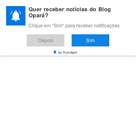
Skip
Quer receber notícias do Blog
to
Opará?
content
Clique em "Sim" para receber notificações
BLOG OPARÁ
Melhores notícias de Juazeiro, Petrolina e do Vale do São
Depois
Sim
Francisco
by PushAlert