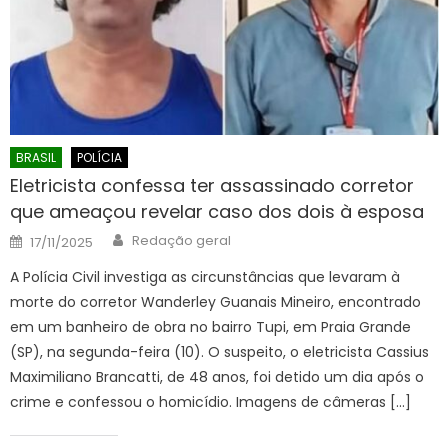
BRASIL
POLÍCIA
Eletricista confessa ter assassinado corretor
que ameaçou revelar caso dos dois à esposa
Author
Posted
Redação geral
17/11/2025
on
A Polícia Civil investiga as circunstâncias que levaram à
morte do corretor Wanderley Guanais Mineiro, encontrado
em um banheiro de obra no bairro Tupi, em Praia Grande
(SP), na segunda-feira (10). O suspeito, o eletricista Cassius
Maximiliano Brancatti, de 48 anos, foi detido um dia após o
crime e confessou o homicídio. Imagens de câmeras […]