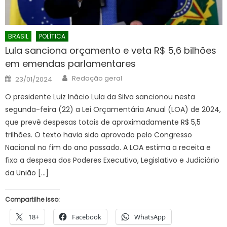
BRASIL
POLÍTICA
Lula sanciona orçamento e veta R$ 5,6 bilhões
em emendas parlamentares
Author
Posted
Redação geral
23/01/2024
on
O presidente Luiz Inácio Lula da Silva sancionou nesta
segunda-feira (22) a Lei Orçamentária Anual (LOA) de 2024,
que prevê despesas totais de aproximadamente R$ 5,5
trilhões. O texto havia sido aprovado pelo Congresso
Nacional no fim do ano passado. A LOA estima a receita e
fixa a despesa dos Poderes Executivo, Legislativo e Judiciário
da União […]
Compartilhe isso:
18+
Facebook
WhatsApp