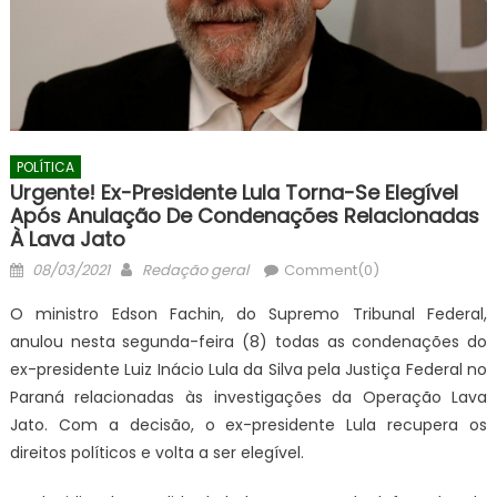
POLÍTICA
Urgente! Ex-Presidente Lula Torna-Se Elegível
Após Anulação De Condenações Relacionadas
À Lava Jato
Posted
Author
08/03/2021
Redação geral
Comment(0)
on
O ministro Edson Fachin, do Supremo Tribunal Federal,
anulou nesta segunda-feira (8) todas as condenações do
ex-presidente Luiz Inácio Lula da Silva pela Justiça Federal no
Paraná relacionadas às investigações da Operação Lava
Jato. Com a decisão, o ex-presidente Lula recupera os
direitos políticos e volta a ser elegível.