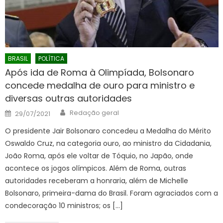
BRASIL
POLÍTICA
Após ida de Roma à Olimpíada, Bolsonaro
concede medalha de ouro para ministro e
diversas outras autoridades
Author
Posted
Redação geral
29/07/2021
on
O presidente Jair Bolsonaro concedeu a Medalha do Mérito
Oswaldo Cruz, na categoria ouro, ao ministro da Cidadania,
João Roma, após ele voltar de Tóquio, no Japão, onde
acontece os jogos olímpicos. Além de Roma, outras
autoridades receberam a honraria, além de Michelle
Bolsonaro, primeira-dama do Brasil. Foram agraciados com a
condecoração 10 ministros; os […]