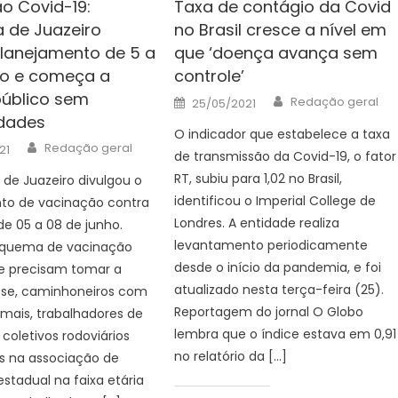
o Covid-19:
Taxa de contágio da Covid
a de Juazeiro
no Brasil cresce a nível em
planejamento de 5 a
que ‘doença avança sem
ho e começa a
controle’
público sem
Author
Posted
Redação geral
25/05/2021
on
dades
O indicador que estabelece a taxa
Author
Redação geral
21
de transmissão da Covid-19, o fator
RT, subiu para 1,02 no Brasil,
a de Juazeiro divulgou o
identificou o Imperial College de
to de vacinação contra
Londres. A entidade realiza
de 05 a 08 de junho.
levantamento periodicamente
squema de vacinação
desde o início da pandemia, e foi
e precisam tomar a
atualizado nesta terça-feira (25).
se, caminhoneiros com
Reportagem do jornal O Globo
mais, trabalhadores de
lembra que o índice estava em 0,91
 coletivos rodoviários
no relatório da […]
s na associação de
estadual na faixa etária