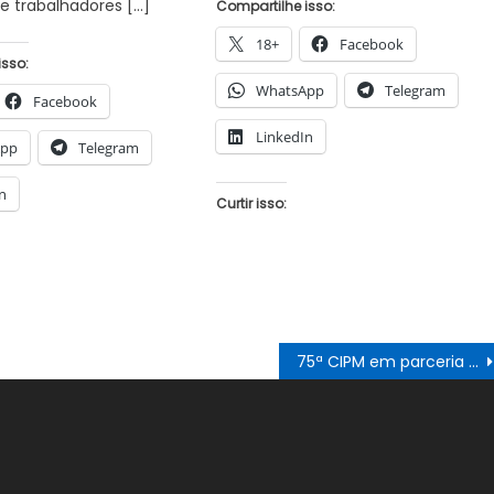
e trabalhadores […]
Compartilhe isso:
18+
Facebook
isso:
WhatsApp
Telegram
Facebook
LinkedIn
App
Telegram
n
Curtir isso:
75ª CIPM em parceria com a Guarda Municipal de Juazeiro dispersa feirantes em ‘feira do rolo’ próxima ao Mercado do Produtor