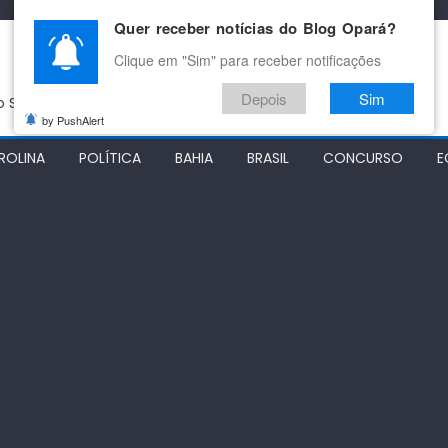
Quer receber notícias do Blog Opará?
Clique em "Sim" para receber notificações
Depois
Sim
do São Francisco
by PushAlert
ROLINA
POLÍTICA
BAHIA
BRASIL
CONCURSO
E