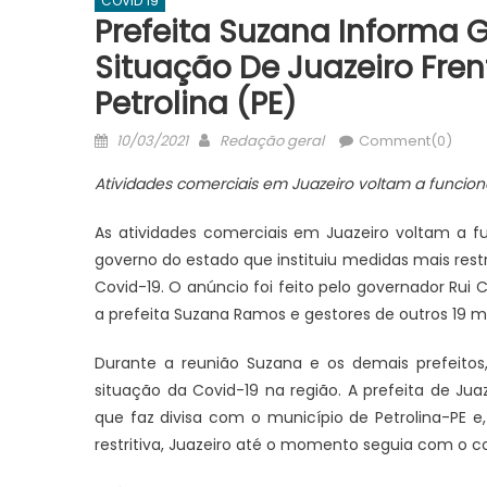
COVID 19
Prefeita Suzana Informa 
Situação De Juazeiro Fre
Petrolina (PE)
Posted
Author
10/03/2021
Redação geral
Comment(0)
on
Atividades comerciais em Juazeiro voltam a funcion
As atividades comerciais em Juazeiro voltam a f
governo do estado que instituiu medidas mais restr
Covid-19. O anúncio foi feito pelo governador Rui C
a prefeita Suzana Ramos e gestores de outros 19 m
Durante a reunião Suzana e os demais prefeitos
situação da Covid-19 na região. A prefeita de Jua
que faz divisa com o município de Petrolina-PE 
restritiva, Juazeiro até o momento seguia com o 