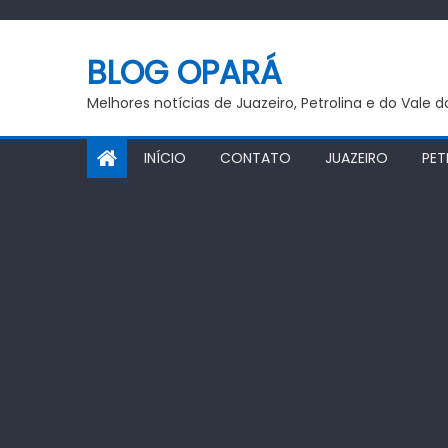
Skip
to
BLOG OPARÁ
content
Melhores notícias de Juazeiro, Petrolina e do Vale 
INÍCIO
CONTATO
JUAZEIRO
PET