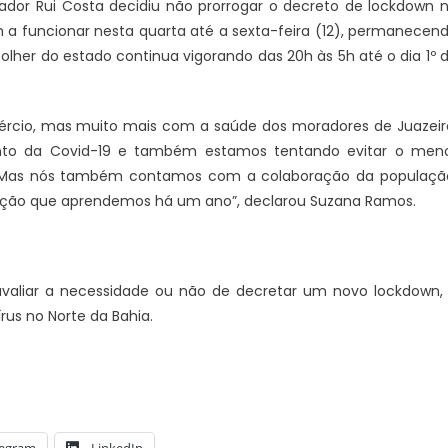
rnador Rui Costa decidiu não prorrogar o decreto de lockdown 
m a funcionar nesta quarta até a sexta-feira (12), permanecen
lher do estado continua vigorando das 20h às 5h até o dia 1º 
rcio, mas muito mais com a saúde dos moradores de Juazeir
JUAZEIRO
to da Covid-19 e também estamos tentando evitar o men
as. Mas nós também contamos com a colaboração da populaçã
Juazeiro: Candidatos a deput
Vídeo expõe comércio
ção que aprendemos há um ano”, declarou Suzana Ramos.
estadual estão aptos para se
na cidade e reacende
concorrem às eleições. É o que
re possíveis efeitos de
TCU
 econômica
avaliar a necessidade ou não de decretar um novo lockdown,
us no Norte da Bahia.