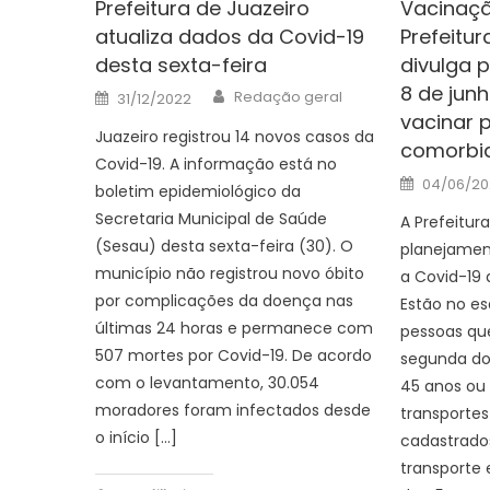
Prefeitura de Juazeiro
Vacinaçã
atualiza dados da Covid-19
Prefeitur
desta sexta-feira
divulga 
8 de jun
Author
Posted
Redação geral
31/12/2022
on
vacinar 
Juazeiro registrou 14 novos casos da
comorbi
Covid-19. A informação está no
Posted
04/06/20
boletim epidemiológico da
on
Secretaria Municipal de Saúde
A Prefeitur
(Sesau) desta sexta-feira (30). O
planejamen
município não registrou novo óbito
a Covid-19 
por complicações da doença nas
Estão no e
últimas 24 horas e permanece com
pessoas qu
507 mortes por Covid-19. De acordo
segunda do
com o levantamento, 30.054
45 anos ou 
moradores foram infectados desde
transportes
o início […]
cadastrado
transporte 