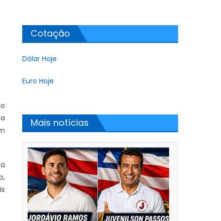
Cotação
Dólar Hoje
Euro Hoje
do
da
Mais notícias
om
 a
o,
is