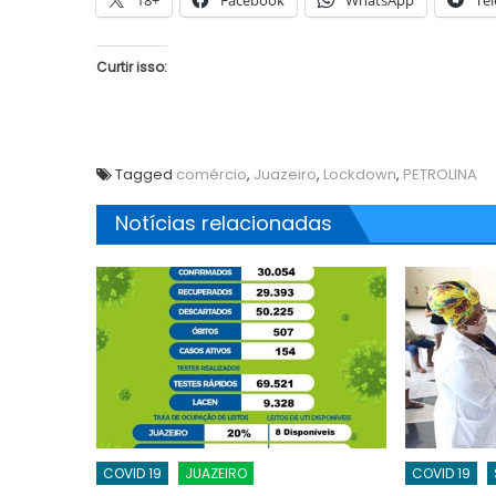
18+
Facebook
WhatsApp
Te
Curtir isso:
Tagged
comércio
,
Juazeiro
,
Lockdown
,
PETROLINA
Notícias relacionadas
COVID 19
JUAZEIRO
COVID 19