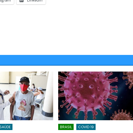
legram
LinkedIn
SAÚDE
BRASIL
COVID 19