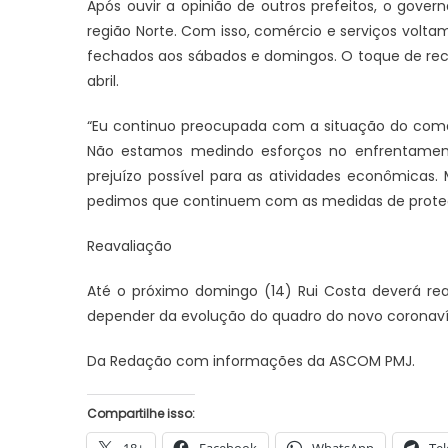
Após ouvir a opinião de outros prefeitos, o gove
região Norte. Com isso, comércio e serviços volta
fechados aos sábados e domingos. O toque de reco
abril.
JUAZEIRO
Aciaj passa a integrar Comitê
“Eu continuo preocupada com a situação do comé
Interinstitucional de Segurança
Não estamos medindo esforços no enfrentamen
JUAZEIRO
Pública para fortalecer ações em
prejuízo possível para as atividades econômic
Juazeiro: 
Juazeiro
pedimos que continuem com as medidas de prote
esvaziado 
debate sob
Reavaliação
uma crise
Até o próximo domingo (14) Rui Costa deverá re
depender da evolução do quadro do novo coronavír
Da Redação com informações da ASCOM PMJ.
Compartilhe isso: