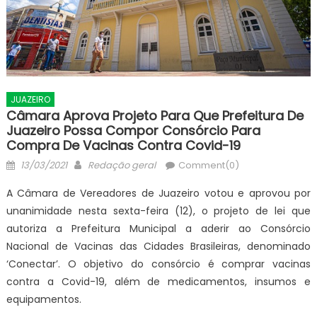
JUAZEIRO
Câmara Aprova Projeto Para Que Prefeitura De
Juazeiro Possa Compor Consórcio Para
Compra De Vacinas Contra Covid-19
Posted
Author
13/03/2021
Redação geral
Comment(0)
on
A Câmara de Vereadores de Juazeiro votou e aprovou por
unanimidade nesta sexta-feira (12), o projeto de lei que
autoriza a Prefeitura Municipal a aderir ao Consórcio
Nacional de Vacinas das Cidades Brasileiras, denominado
‘Conectar’. O objetivo do consórcio é comprar vacinas
contra a Covid-19, além de medicamentos, insumos e
equipamentos.