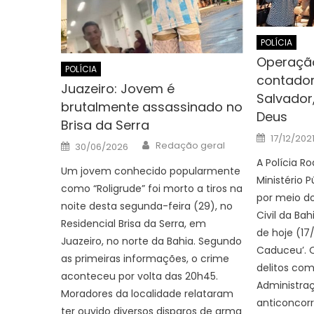
POLÍCIA
Operaçã
POLÍCIA
contado
Juazeiro: Jovem é
Salvador,
brutalmente assassinado no
Deus
Brisa da Serra
Posted
17/12/202
Author
Posted
on
Redação geral
30/06/2026
on
A Polícia Ro
Um jovem conhecido popularmente
Ministério P
como “Roligrude” foi morto a tiros na
por meio do
noite desta segunda-feira (29), no
Civil da Ba
Residencial Brisa da Serra, em
de hoje (17
Juazeiro, no norte da Bahia. Segundo
Caduceu’. 
as primeiras informações, o crime
delitos com
aconteceu por volta das 20h45.
Administraç
Moradores da localidade relataram
anticoncorr
ter ouvido diversos disparos de arma