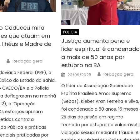
o Caduceu mira
POLÍCIA
res que atuam em
Justiça aumenta pena e
 Ilhéus e Madre de
líder espiritual é condenado
a mais de 50 anos por
Author
Redação geral
1
estupro na BA
doviária Federal (PRF), o
Author
Posted
Redação geral
23/09/2025
on
úblico do Estado da Bahia,
O líder da Associação Sociedade
 GAECO/BA e a Polícia
Espírita Brasileira Amor Supremo
hia deflagraram na manhã
(Sebas), Kleber Aran Ferreira e Silva,
/12), a ‘Operação
foi condenado a 50 anos, 16 meses 
Os esforços apuram
25 dias de prisão em regime
etidos contra a
fechado por estupro de vulnerável 
ão Pública e práticas
violação sexual mediante fraude. A
enciais praticadas por