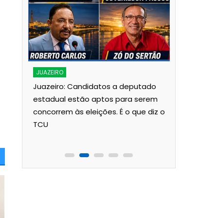
JUAZEIRO
JUAZEIRO
Protegido:
Juazeiro: Candidatos a deputado
pagando a
o
estadual estão aptos para serem
Juvenilso
de
concorrem às eleições. É o que diz o
s de
TCU