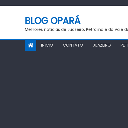
Skip
to
BLOG OPARÁ
content
Melhores notícias de Juazeiro, Petrolina e do Vale 
INÍCIO
CONTATO
JUAZEIRO
PET