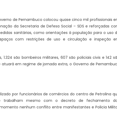
overno de Pernambuco colocou quase cinco mil profissionais 
enação da Secretaria de Defesa Social – SDS e reforçadas c
medidas sanitárias, como orientações à população para o uso 
e espaços com restrições de uso e circulação e inspeção 
es, 1.324 são bombeiros militares, 607 são policiais civis e 142 s
ue atuará em regime de jornada extra, o Governo de Pernambu
lizado por funcionários de comércios do centro de Petrolina q
ue trabalham mesmo com o decreto de fechamento d
 momento nenhum conflito entre manifestantes e Policia Milita