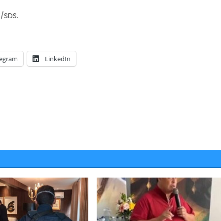
/SDS.
legram
LinkedIn
iciativa da Aciaj, Grupo
planejamento de ações
JUAZEIRO
 crimes no centro
Juazeiro: Vídeo expõe comérci
esvaziado na cidade e reacen
debate sobre possíveis efeito
uma crise econômica