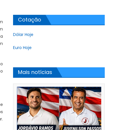
Cotação
em
om
Dólar Hoje
da
em
Euro Hoje
ão
co
Mais notícias
ue
os
r.