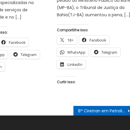
pedido do Ministério Público da Bahi
specializadas na
(MP-BA), o Tribunal de Justiça da
e serviços de
Bahia(TJ-BA) aumentou a pena, […
de e no […]
Compartilhe isso:
isso:
18+
Facebook
Facebook
WhatsApp
Telegram
App
Telegram
LinkedIn
n
Curtir isso:
8ª Ciretran em Petrolina não funcionará durante lockdown do Governo de Pernambuco mas anuncia mudanças nos prazos