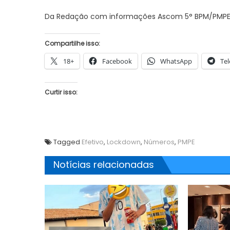
Da Redação com informações Ascom 5° BPM/PMPE
Compartilhe isso:
JUAZEIRO
JUAZEIRO
18+
Facebook
WhatsApp
Te
Juazeiro: Acidente de trânsito com
Juazeiro: In
vítima na nova rotatória do Calu
avança no 
está
para coibir
Curtir isso:
amar
comercial
?
Tagged
Efetivo
,
Lockdown
,
Números
,
PMPE
Notícias relacionadas