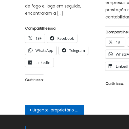
empresas e
de fogo e, logo em seguida,
prestação d
encontraram a […]
contabilida
Compartilhe isso:
Compartilhe 
18+
Facebook
18+
WhatsApp
Telegram
Whats
LinkedIn
LinkedI
Curtir isso:
Curtir isso:
Navegação
Urgente: proprietário de academia em Petrolina afirma que as empresas vão abrir e chama governo do Estado de mau caráter
de
Post