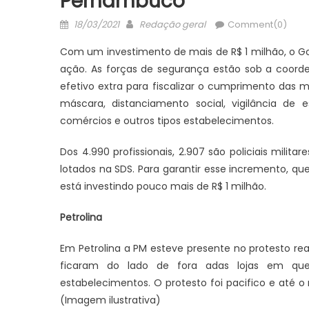
Pernambuco
Posted
Author
18/03/2021
Redação geral
Comment(0)
on
Com um investimento de mais de R$ 1 milhão, o G
ação. As forças de segurança estão sob a coord
efetivo extra para fiscalizar o cumprimento das 
máscara, distanciamento social, vigilância d
comércios e outros tipos estabelecimentos.
Dos 4.990 profissionais, 2.907 são policiais militar
lotados na SDS. Para garantir esse incremento, q
está investindo pouco mais de R$ 1 milhão.
Petrolina
Em Petrolina a PM esteve presente no protesto rea
ficaram do lado de fora adas lojas em q
estabelecimentos. O protesto foi pacifico e até o
(Imagem ilustrativa)