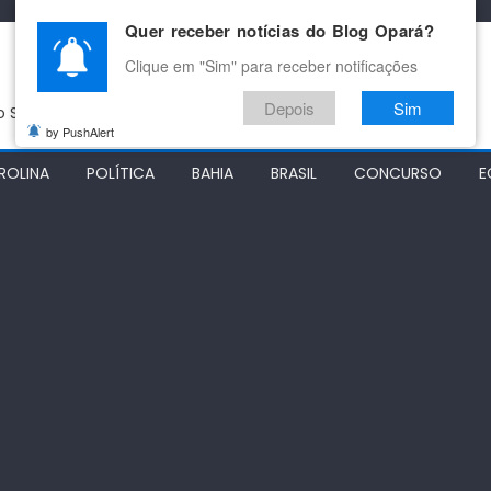
Quer receber notícias do Blog Opará?
Clique em "Sim" para receber notificações
Depois
Sim
do São Francisco
by PushAlert
ROLINA
POLÍTICA
BAHIA
BRASIL
CONCURSO
E