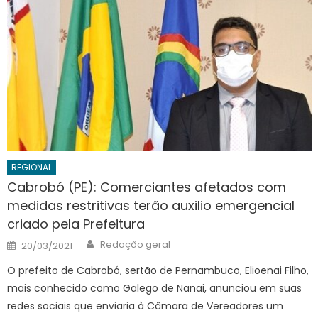
REGIONAL
Cabrobó (PE): Comerciantes afetados com
medidas restritivas terão auxilio emergencial
criado pela Prefeitura
Author
Posted
Redação geral
20/03/2021
on
O prefeito de Cabrobó, sertão de Pernambuco, Elioenai Filho,
mais conhecido como Galego de Nanai, anunciou em suas
redes sociais que enviaria à Câmara de Vereadores um