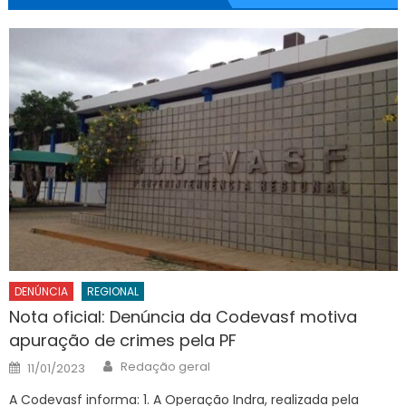
DENÚNCIA
REGIONAL
Nota oficial: Denúncia da Codevasf motiva
apuração de crimes pela PF
Author
Posted
Redação geral
11/01/2023
on
A Codevasf informa: 1. A Operação Indra, realizada pela