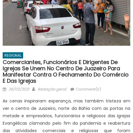
REGIONAL
Comerciantes, Funcionários E Dirigentes De
Igrejas Se Unem No Centro De Juazeiro Para
Manifestar Contra O Fechamento Do Comércio
E Das Igrejas
Posted
Author
26/03/2021
Redação geral
Comment(0)
on
As cenas inspiraram esperança, mas também tristeza em
ver o centro de Juazeiro, norte da Bahia com as portas na
metade e empresários, funcionários e religiosos das Igrejas
Evangélicas clamando pelo fim da pandemia e reabertura
das atividades comerciais e religiosas que foram