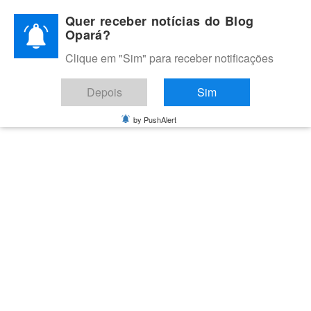
Skip
Quer receber notícias do Blog
to
Opará?
content
Clique em "Sim" para receber notificações
BLOG OPARÁ
Melhores notícias de Juazeiro, Petrolina e do Vale do São
Depois
Sim
Francisco
by PushAlert