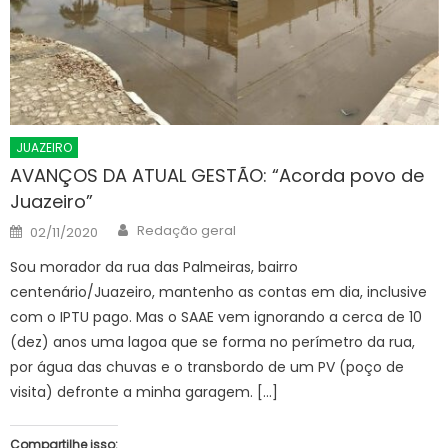
JUAZEIRO
AVANÇOS DA ATUAL GESTÃO: “Acorda povo de
Juazeiro”
Author
Posted
Redação geral
02/11/2020
on
Sou morador da rua das Palmeiras, bairro
centenário/Juazeiro, mantenho as contas em dia, inclusive
com o IPTU pago. Mas o SAAE vem ignorando a cerca de 10
(dez) anos uma lagoa que se forma no perímetro da rua,
por água das chuvas e o transbordo de um PV (poço de
visita) defronte a minha garagem. […]
Compartilhe isso: