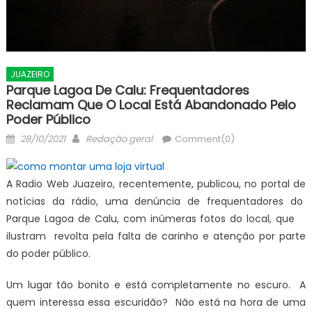
JUAZEIRO
Parque Lagoa De Calu: Frequentadores
Reclamam Que O Local Está Abandonado Pelo
Poder Público
Posted
Author
28/10/2021
Redação geral
Comment(0)
on
A Radio Web Juazeiro, recentemente, publicou, no portal de
notícias da rádio, uma denúncia de frequentadores do
Parque Lagoa de Calu, com inúmeras fotos do local, que
ilustram revolta pela falta de carinho e atenção por parte
do poder público.
Um lugar tão bonito e está completamente no escuro. A
quem interessa essa escuridão? Não está na hora de uma