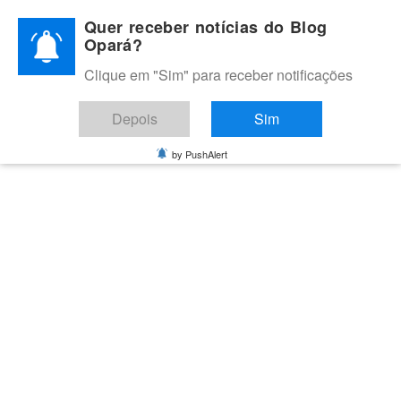
Skip
Quer receber notícias do Blog
to
Opará?
content
Clique em "Sim" para receber notificações
BLOG OPARÁ
Melhores notícias de Juazeiro, Petrolina e do Vale do São
Depois
Sim
Francisco
by PushAlert