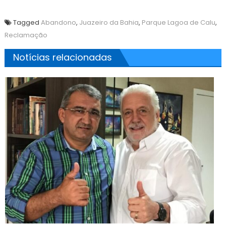
Tagged
Abandono
,
Juazeiro da Bahia
,
Parque Lagoa de Calu
,
Reclamação
Notícias relacionadas