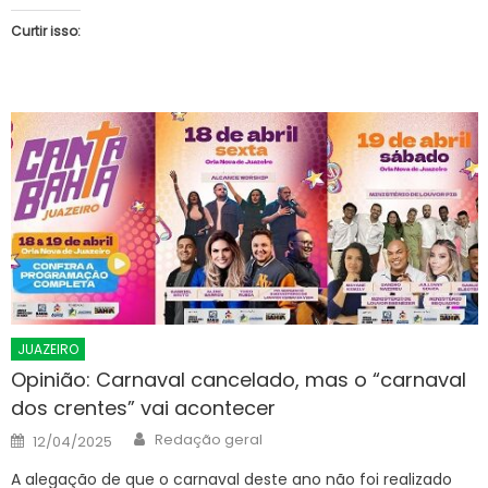
Curtir isso:
JUAZEIRO
Opinião: Carnaval cancelado, mas o “carnaval
dos crentes” vai acontecer
Author
Posted
Redação geral
12/04/2025
on
A alegação de que o carnaval deste ano não foi realizado