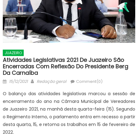
JUAZEIRO
Atividades Legislativas 2021 De Juazeiro São
Encerradas Com Reflexão Do Presidente Berg
Da Carnaíba
Posted
Author
15/12/2021
Redação geral
Comment(0)
on
O balanço das atividades legislativas marcou a sessão de
encerramento do ano na Câmara Municipal de Vereadores
de Juazeiro 2021, na manhã desta quarta-feira (15). Segundo
o Regimento Interno, o parlamento entra em recesso a partir
desta quarta, 15, e retoma os trabalhos em 15 de fevereiro de
2022.