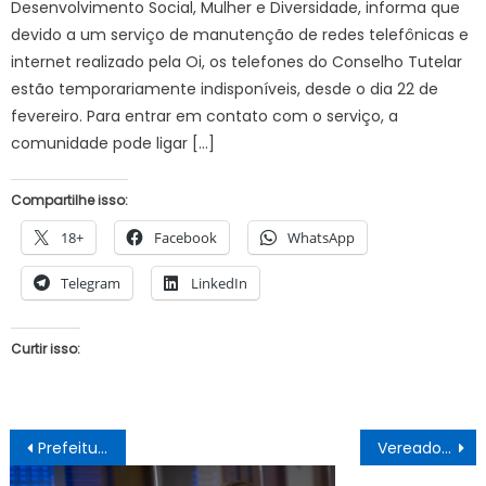
Desenvolvimento Social, Mulher e Diversidade, informa que
devido a um serviço de manutenção de redes telefônicas e
internet realizado pela Oi, os telefones do Conselho Tutelar
estão temporariamente indisponíveis, desde o dia 22 de
fevereiro. Para entrar em contato com o serviço, a
comunidade pode ligar […]
Compartilhe isso:
18+
Facebook
WhatsApp
Telegram
LinkedIn
Curtir isso:
Navegação
Prefeitura de Juazeiro inicia vacinação itinerante contra a Covid-19 pelo Residencial Praia do Rodeadouro
Vereador Lourival Quirino faz balanço positivo das ações no seu primeiro ano de mandato
de