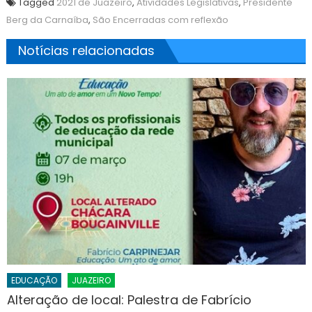
Tagged
2021 de Juazeiro
,
Atividades Legislativas
,
Presidente
Berg da Carnaíba
,
São Encerradas com reflexão
Notícias relacionadas
EDUCAÇÃO
JUAZEIRO
Alteração de local: Palestra de Fabrício