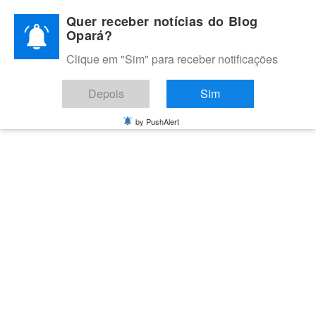
Skip
Quer receber notícias do Blog
to
Opará?
content
Clique em "Sim" para receber notificações
BLOG OPARÁ
Melhores notícias de Juazeiro, Petrolina e do Vale do São
Depois
Sim
Francisco
by PushAlert