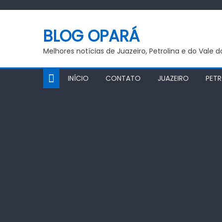
Skip
to
BLOG OPARÁ
content
Melhores notícias de Juazeiro, Petrolina e do Vale 
INÍCIO
CONTATO
JUAZEIRO
PETR