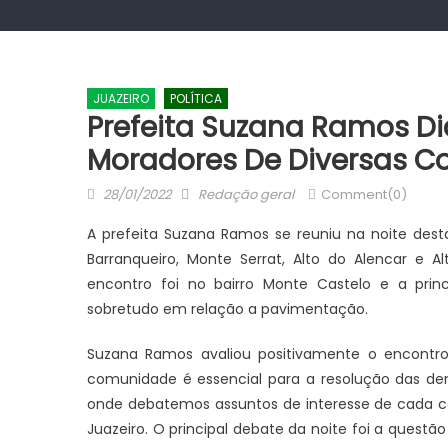
JUAZEIRO
POLÍTICA
Prefeita Suzana Ramos 
Moradores De Diversas 
Posted
Author
28/01/2022
Redação geral
Comment(0)
on
A prefeita Suzana Ramos se reuniu na noite dest
Barranqueiro, Monte Serrat, Alto do Alencar e 
encontro foi no bairro Monte Castelo e a princi
sobretudo em relação a pavimentação.
Suzana Ramos avaliou positivamente o encontr
comunidade é essencial para a resolução das dem
onde debatemos assuntos de interesse de cada
Juazeiro. O principal debate da noite foi a questã