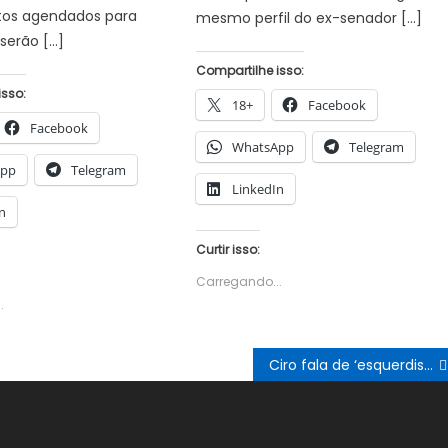
os agendados para
mesmo perfil do ex-senador […]
 serão […]
Compartilhe isso:
isso:
18+
Facebook
Facebook
WhatsApp
Telegram
App
Telegram
LinkedIn
n
Curtir isso:
Carregando...
.
Ciro fala de ‘esquerdismo infantil’ e diz que Estado deve arbitrar pouco em pauta de costumes