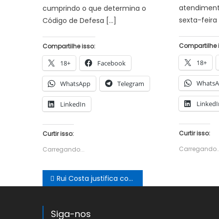
atendiment
cumprindo o que determina o
sexta-feira
Código de Defesa […]
Compartilhe 
Compartilhe isso:
18+
18+
Facebook
Whats
WhatsApp
Telegram
LinkedI
LinkedIn
Curtir isso:
Curtir isso:
Carregando..
Carregando...
Navegação
Rui Costa justifica concessão do Palácio Rio Branco: ‘Dar função pública’
de
Post
Siga-nos