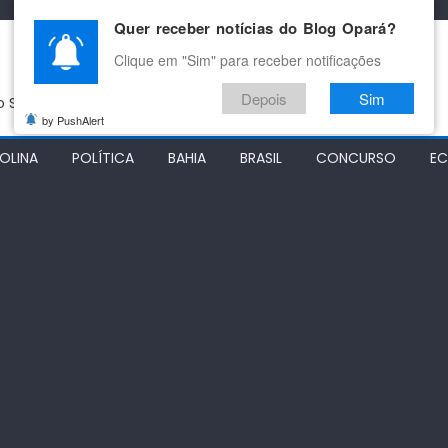
Quer receber notícias do Blog Opará?
Clique em "Sim" para receber notificações
Depois
Sim
do São Francisco
by PushAlert
OLINA
POLÍTICA
BAHIA
BRASIL
CONCURSO
E