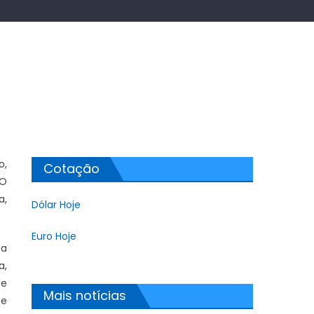
o,
Cotação
 O
a,
Dólar Hoje
Euro Hoje
 a
a,
de
Mais notícias
te