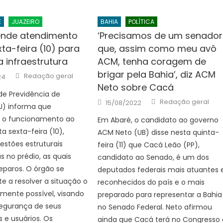
E
JUAZEIRO
BAHIA
POLÍTICA
ende atendimento
‘Precisamos de um senador
ta-feira (10) para
que, assim como meu avô
 infraestrutura
ACM, tenha coragem de
brigar pela Bahia’, diz ACM
Author
Redação geral
24
Neto sobre Cacá
 de Previdência de
Author
Posted
Redação geral
15/08/2022
PJ) informa que
on
 o funcionamento ao
Em Abaré, o candidato ao governo
a sexta-feira (10),
ACM Neto (UB) disse nesta quinta-
estões estruturais
feira (11) que Cacá Leão (PP),
s no prédio, as quais
candidato ao Senado, é um dos
eparos. O órgão se
deputados federais mais atuantes 
 a resolver a situação o
reconhecidos do país e o mais
mente possível, visando
preparado para representar a Bahia
segurança de seus
no Senado Federal. Neto afirmou
s e usuários. Os
ainda que Cacá terá no Congresso 