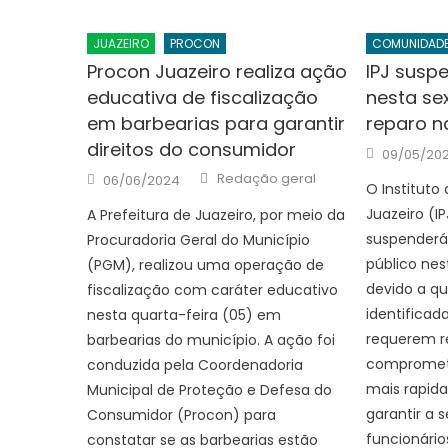
JUAZEIRO
PROCON
COMUNIDAD
Procon Juazeiro realiza ação
IPJ susp
educativa de fiscalização
nesta sex
em barbearias para garantir
reparo na
direitos do consumidor
Posted
09/05/20
on
Author
Posted
Redação geral
06/06/2024
on
O Instituto
Juazeiro (I
A Prefeitura de Juazeiro, por meio da
suspenderá
Procuradoria Geral do Município
público nest
(PGM), realizou uma operação de
devido a qu
fiscalização com caráter educativo
identificada
nesta quarta-feira (05) em
requerem r
barbearias do município. A ação foi
compromete
conduzida pela Coordenadoria
mais rapida
Municipal de Proteção e Defesa do
garantir a 
Consumidor (Procon) para
funcionário
constatar se as barbearias estão