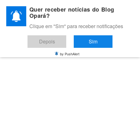
Skip
Quer receber notícias do Blog
to
Opará?
content
Clique em "Sim" para receber notificações
BLOG OPARÁ
Melhores notícias de Juazeiro, Petrolina e do Vale do São
Depois
Sim
Francisco
by PushAlert