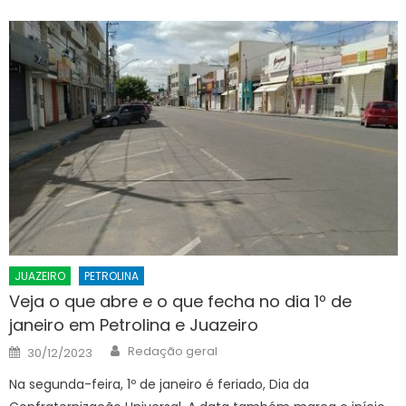
JUAZEIRO
PETROLINA
Veja o que abre e o que fecha no dia 1º de
janeiro em Petrolina e Juazeiro
Author
Posted
Redação geral
30/12/2023
on
Na segunda-feira, 1º de janeiro é feriado, Dia da