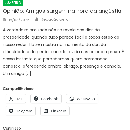
JUAZEIRO
Opinião: Amigos surgem na hora da angústia
Author
Posted
Redação geral
18/08/2025
on
A verdadeira amizade não se revela nos dias de
prosperidade, quando tudo parece fácil e todos estão ao
nosso redor. Ela se mostra no momento da dor, da
dificuldade e da perda, quando a vida nos coloca à prova. É
nesse instante que percebemos quem permanece
conosco, oferecendo ombro, abraço, presença e consolo.
Um amigo […]
Compartilhe isso:
18+
Facebook
WhatsApp
Telegram
LinkedIn
Curtir isso: