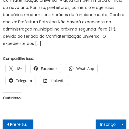
Confraternização Universal. A data também marca o início
do novo ano. Por isso, prefeituras, comércio e agências
bancárias mudam seus horários de funcionamento. Confira
abaixo: Prefeitura Petrolina Não haverá expediente na
administração municipal na próxima segunda-feira (1º),
devido ao feriado da Confraternização Universal. O
expediente dos […]
Compartilhe isso:
18+
Facebook
WhatsApp
Telegram
LinkedIn
Curtir isso:
Navegação
Prefeitura de Juazeiro intensifica ações de cuidados com a saúde da mulher em toda a rede de saúde
Inscrições para público do Departamento de Polícia Técnica (DPT) terminam na segunda (10)