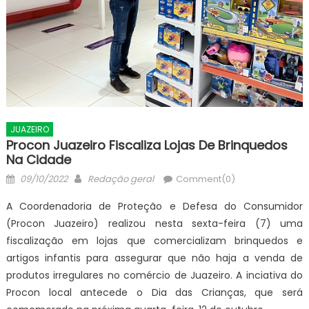
JUAZEIRO
Procon Juazeiro Fiscaliza Lojas De Brinquedos
Na Cidade
Posted
Author
09/10/2022
Redação geral
Comment(0)
on
A Coordenadoria de Proteção e Defesa do Consumidor
(Procon Juazeiro) realizou nesta sexta-feira (7) uma
fiscalização em lojas que comercializam brinquedos e
artigos infantis para assegurar que não haja a venda de
produtos irregulares no comércio de Juazeiro. A inciativa do
Procon local antecede o Dia das Crianças, que será