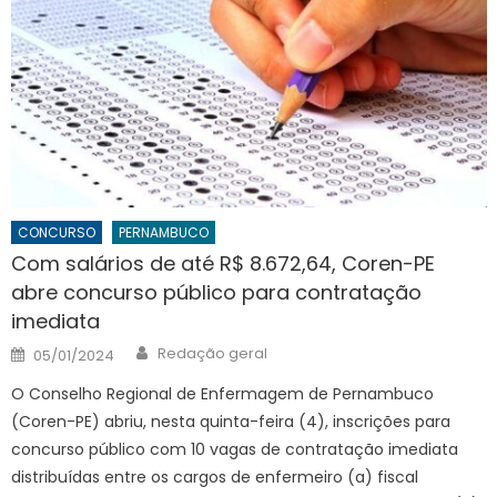
CONCURSO
PERNAMBUCO
Com salários de até R$ 8.672,64, Coren-PE
abre concurso público para contratação
imediata
Author
Posted
Redação geral
05/01/2024
on
O Conselho Regional de Enfermagem de Pernambuco
(Coren-PE) abriu, nesta quinta-feira (4), inscrições para
concurso público com 10 vagas de contratação imediata
distribuídas entre os cargos de enfermeiro (a) fiscal