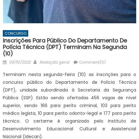
CONCURSO
Inscrições Para Público Do Departamento De
Polícia Técnica (DPT) Terminam Na Segunda
(10)
Posted
Author
09/10/2022
Redação geral
Comment(0)
on
Terminam nesta segunda-feira (10) as inscrições para o
concurso público do Departamento de Polícia Técnica
(DPT), unidade subordinada à Secretaria da Segurança
Pública (SSP). Estão sendo ofertadas 456 vagas de nível
superior, sendo 166 para perito criminal, 103 para perito
médico legista, 10 para perito odonto-legal e 177 para perito
técnico. O certame é organizado pelo Instituto de
Desenvolvimento Educacional Cultural e Assistencial
Nacional (Idecan).