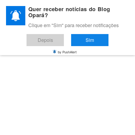
Skip
Quer receber notícias do Blog
to
Opará?
content
Clique em "Sim" para receber notificações
BLOG OPARÁ
Melhores notícias de Juazeiro, Petrolina e do Vale do São
Depois
Sim
Francisco
by PushAlert