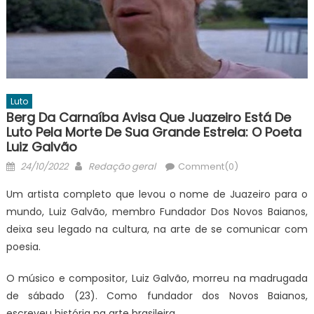
Luto
Berg Da Carnaíba Avisa Que Juazeiro Está De
Luto Pela Morte De Sua Grande Estrela: O Poeta
Luiz Galvão
Posted
Author
24/10/2022
Redação geral
Comment(0)
on
Um artista completo que levou o nome de Juazeiro para o
mundo, Luiz Galvão, membro Fundador Dos Novos Baianos,
deixa seu legado na cultura, na arte de se comunicar com
poesia.
O músico e compositor, Luiz Galvão, morreu na madrugada
de sábado (23). Como fundador dos Novos Baianos,
escreveu história na arte brasileira.