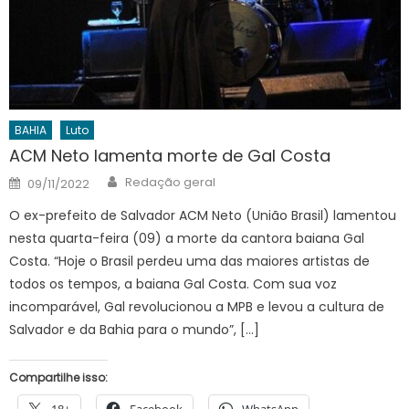
BAHIA
Luto
ACM Neto lamenta morte de Gal Costa
Author
Posted
Redação geral
09/11/2022
on
O ex-prefeito de Salvador ACM Neto (União Brasil) lamentou
nesta quarta-feira (09) a morte da cantora baiana Gal
Costa. “Hoje o Brasil perdeu uma das maiores artistas de
todos os tempos, a baiana Gal Costa. Com sua voz
incomparável, Gal revolucionou a MPB e levou a cultura de
Salvador e da Bahia para o mundo”, […]
Compartilhe isso: