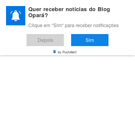
Skip
Quer receber notícias do Blog
to
Opará?
content
Clique em "Sim" para receber notificações
BLOG OPARÁ
Melhores notícias de Juazeiro, Petrolina e do Vale do São
Depois
Sim
Francisco
by PushAlert