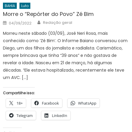
BAHIA
Luto
Morre o “Repórter do Povo” Zé Bim
Author
Posted
Redação geral
04/09/2022
on
Morreu neste sábado (03/09), José Neri Rosa, mais
conhecido como ‘Zé Bim’. O Informe Baiano conversou com
Diego, um dos filhos do jornalista e radialista. Carismático,
sempre brincava que tinha “39 anos” e não gostava de
revelar a idade. Nasceu em 21 de março, há algumas
décadas. “Ele estava hospitalizado, recentemente ele teve
um AVC. […]
Compartilhe isso:
18+
Facebook
WhatsApp
Telegram
LinkedIn