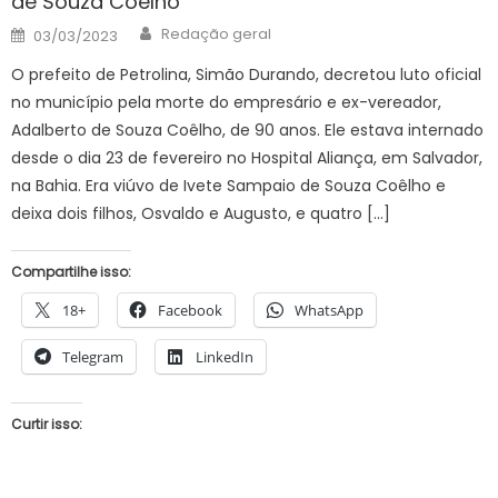
de Souza Coêlho
Author
Posted
Redação geral
03/03/2023
on
O prefeito de Petrolina, Simão Durando, decretou luto oficial
no município pela morte do empresário e ex-vereador,
Adalberto de Souza Coêlho, de 90 anos. Ele estava internado
desde o dia 23 de fevereiro no Hospital Aliança, em Salvador,
na Bahia. Era viúvo de Ivete Sampaio de Souza Coêlho e
deixa dois filhos, Osvaldo e Augusto, e quatro […]
Compartilhe isso:
18+
Facebook
WhatsApp
Telegram
LinkedIn
Curtir isso: