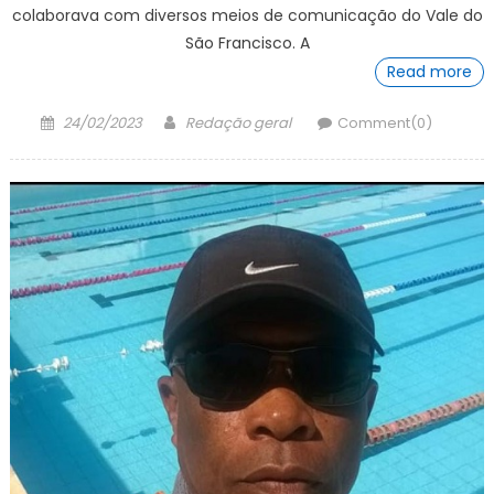
colaborava com diversos meios de comunicação do Vale do
São Francisco. A
Read more
Posted
Author
24/02/2023
Redação geral
Comment(0)
on