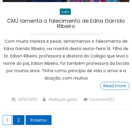
Luto
CMJ lamenta o falecimento de Edna Garrido
Ribeiro
Com muita tristeza e pesar, lamentamos o falecimento de
Edna Garrido Ribeiro, na manhã desta sexta-feira 14. Filha de
Dr. Edson Ribeiro, professora e diretora do Colégio que leva o
nome do pai, Edson Ribeiro, foi também professora da Escola
por muitos anos. Tinha como princípio de vida o amor e a
doação, com muitos
Read more
Posted
Author
14/10/2022
Redação geral
Comment(0)
on
Paginação
1
2
Próximo
de