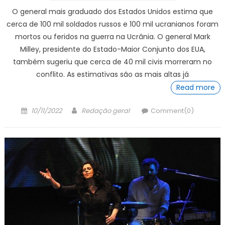
O general mais graduado dos Estados Unidos estima que
cerca de 100 mil soldados russos e 100 mil ucranianos foram
mortos ou feridos na guerra na Ucrânia. O general Mark
Milley, presidente do Estado-Maior Conjunto dos EUA,
também sugeriu que cerca de 40 mil civis morreram no
conflito. As estimativas são as mais altas já
Read more
Posted
Author
10/11/2022
Redação geral
Comment(0)
on