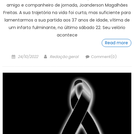
amigo e companheiro de jornada, Joanderson Magalhães
Freitas. A sua trajetória na vida foi curta, mas suficiente para
lamentarmos a sua partida aos 37 anos de idade, vítima de
um infarto fulminante, no último sábado 22. Seu velório
acontece
Read more
Posted
Author
24/10/2022
Redação geral
Comment(0)
on