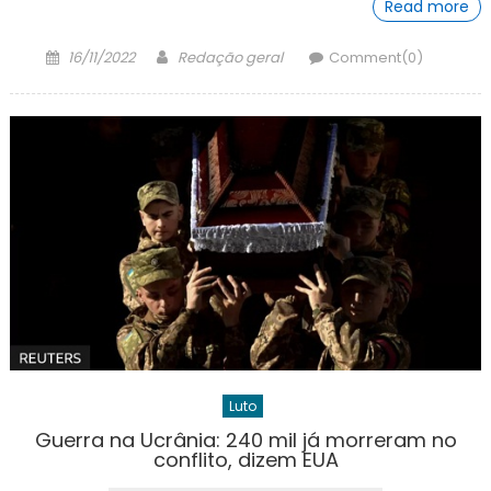
Read more
Posted
Author
16/11/2022
Redação geral
Comment(0)
on
Luto
Guerra na Ucrânia: 240 mil já morreram no
conflito, dizem EUA