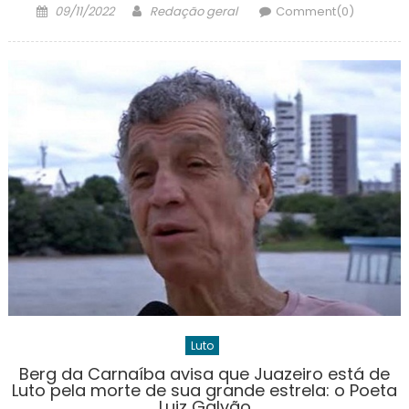
Posted
Author
09/11/2022
Redação geral
Comment(0)
on
Luto
Berg da Carnaíba avisa que Juazeiro está de
Luto pela morte de sua grande estrela: o Poeta
Luiz Galvão