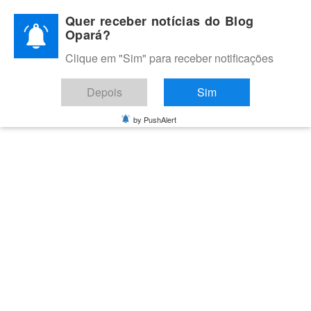
Skip
Quer receber notícias do Blog
to
Opará?
content
Clique em "Sim" para receber notificações
BLOG OPARÁ
Melhores notícias de Juazeiro, Petrolina e do Vale do São
Depois
Sim
Francisco
by PushAlert