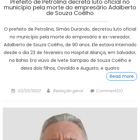
Prefeito de Petrolina decreta luto oficial no
município pela morte do empresário Adalberto
de Souza Coêlho
O prefeito de Petrolina, Simão Durando, decretou luto oficial
no município pela morte do empresário e ex-vereador,
Adalberto de Souza Coêlho, de 90 anos. Ele estava internado
desde o dia 23 de fevereiro no Hospital Aliança, em Salvador,
na Bahia. Era viúvo de Ivete Sampaio de Souza Coêlho e
deixa dois filhos, Osvaldo e Augusto, e quatro
Read more
Posted
Author
03/03/2023
Redação geral
Comment(0)
on