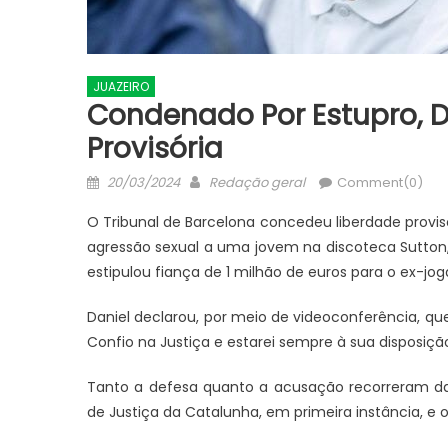
JUAZEIRO
Condenado Por Estupro, D
Provisória
Posted
Author
20/03/2024
Redação geral
Comment(0)
on
O Tribunal de Barcelona concedeu liberdade provis
agressão sexual a uma jovem na discoteca Sutton
estipulou fiança de 1 milhão de euros para o ex-jog
Daniel declarou, por meio de videoconferência, que 
Confio na Justiça e estarei sempre à sua disposição”
Tanto a defesa quanto a acusação recorreram da 
de Justiça da Catalunha, em primeira instância, e o