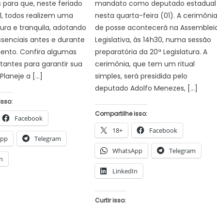
 para que, neste feriado
mandato como deputado estadual
l, todos realizem uma
nesta quarta-feira (01). A cerimôni
ra e tranquila, adotando
de posse acontecerá na Assemblei
senciais antes e durante
Legislativa, às 14h30, numa sessão
ento. Confira algumas
preparatória da 20ª Legislatura. A
tantes para garantir sua
cerimônia, que tem um ritual
Planeje a […]
simples, será presidida pelo
deputado Adolfo Menezes, […]
isso:
Compartilhe isso:
Facebook
18+
Facebook
App
Telegram
WhatsApp
Telegram
n
LinkedIn
Curtir isso: