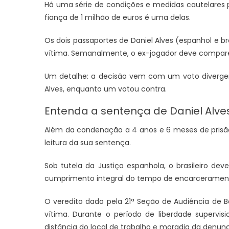
Há uma série de condições e medidas cautelares p
fiança de 1 milhão de euros é uma delas.
Os dois passaportes de Daniel Alves (espanhol e b
vítima. Semanalmente, o ex-jogador deve comparec
Um detalhe: a decisão vem com um voto divergent
Alves, enquanto um votou contra.
Entenda a sentença de Daniel Alve
Além da condenação a 4 anos e 6 meses de prisão,
leitura da sua sentença.
JUAZEIRO
JUAZEIRO
em
Sob tutela da Justiça espanhola, o brasileiro de
Juazeiro: 
Juazeiro: Vídeo expõe comércio
cumprimento integral do tempo de encarcerament
estadual e
esvaziado na cidade e reacende
concorrem à
debate sobre possíveis efeitos de
O veredito dado pela 21ª Seção de Audiência de
TCU
uma crise econômica
vítima. Durante o período de liberdade supervis
distância do local de trabalho e moradia da denunc