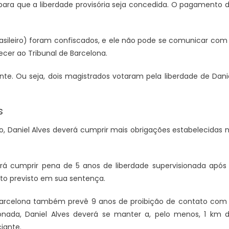
ara que a liberdade provisória seja concedida. O pagamento 
rasileiro) foram confiscados, e ele não pode se comunicar com
er ao Tribunal de Barcelona.
e. Ou seja, dois magistrados votaram pela liberdade de Dani
s
 Daniel Alves deverá cumprir mais obrigações estabelecidas 
verá cumprir pena de 5 anos de liberdade supervisionada após
Candidatos a deputado
JUAZEIRO
PETROLINA
o previsto em sua sentença.
stão aptos para serem
Colisão entre motocicletas na
s eleições. É o que diz o
Ponte Presidente Dutra deixa d
 Barcelona também prevê 9 anos de proibição de contato com
feridos
ionada, Daniel Alves deverá se manter a, pelo menos, 1 km 
iante.