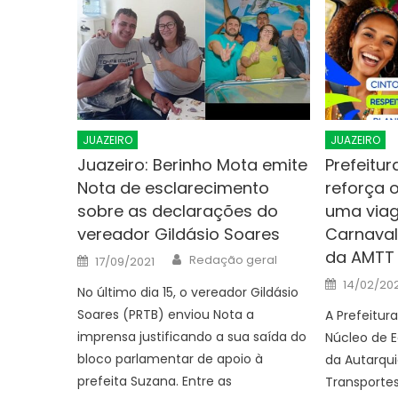
JUAZEIRO
JUAZEIRO
Juazeiro: Berinho Mota emite
Prefeitur
Nota de esclarecimento
reforça 
sobre as declarações do
uma via
vereador Gildásio Soares
Carnaval
da AMTT
Author
Posted
Redação geral
17/09/2021
on
Posted
14/02/20
No último dia 15, o vereador Gildásio
on
Soares (PRTB) enviou Nota a
A Prefeitur
imprensa justificando a sua saída do
Núcleo de E
bloco parlamentar de apoio à
da Autarqui
prefeita Suzana. Entre as
Transporte