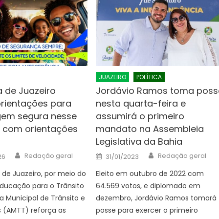
JUAZEIRO
POLÍTICA
a de Juazeiro
Jordávio Ramos toma poss
orientações para
nesta quarta-feira e
gem segura nesse
assumirá o primeiro
 com orientações
mandato na Assembleia
Legislativa da Bahia
Author
Author
Posted
Redação geral
Redação geral
26
31/01/2023
on
a de Juazeiro, por meio do
Eleito em outubro de 2022 com
ducação para o Trânsito
64.569 votos, e diplomado em
a Municipal de Trânsito e
dezembro, Jordávio Ramos tomará
s (AMTT) reforça as
posse para exercer o primeiro