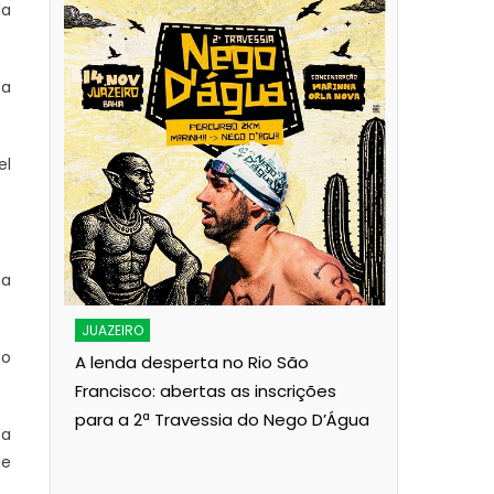
da
 a
el
JUAZEIRO
na
Aciaj pass
Interinsti
JUAZEIRO
Pública p
 o
A lenda desperta no Rio São
Juazeiro
Francisco: abertas as inscrições
para a 2ª Travessia do Nego D’Água
ois
 a
de