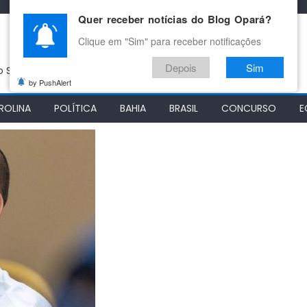
Quer receber notícias do Blog Opará?
Clique em "Sim" para receber notificações
Depois
Sim
do São Francisco
by PushAlert
ROLINA
POLÍTICA
BAHIA
BRASIL
CONCURSO
E