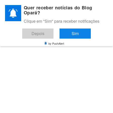
Skip
Quer receber notícias do Blog
to
Opará?
content
Clique em "Sim" para receber notificações
BLOG OPARÁ
Melhores notícias de Juazeiro, Petrolina e do Vale do São
Depois
Sim
Francisco
by PushAlert