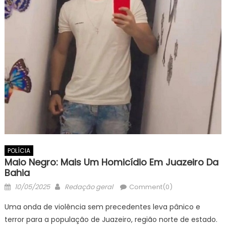
POLÍCIA
Maio Negro: Mais Um Homicídio Em Juazeiro Da
Bahia
Posted
Author
10/05/2025
Redação geral
Comment(0)
on
Uma onda de violência sem precedentes leva pânico e
terror para a população de Juazeiro, região norte de estado.