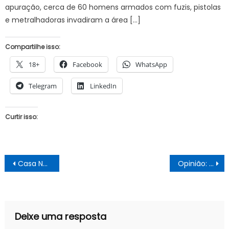
apuração, cerca de 60 homens armados com fuzis, pistolas
e metralhadoras invadiram a área […]
Compartilhe isso:
18+
Facebook
WhatsApp
Telegram
LinkedIn
Curtir isso:
Navegação
Casa Nova está representada no Brasil Nordeste – 1º Festival de Economia Popular e Solidária em Salvador
Opinião: Quem inventou as mães? Não tinha nada melhor para fazer?
de
Post
Deixe uma resposta