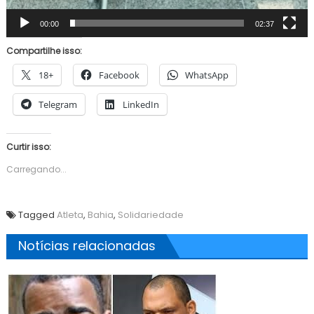
00:00
02:37
Compartilhe isso:
18+
Facebook
WhatsApp
Telegram
LinkedIn
Curtir isso:
Carregando...
Tagged
Atleta
,
Bahia
,
Solidariedade
Notícias relacionadas