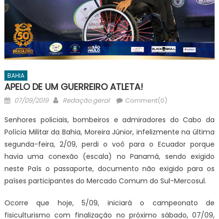
BAHIA
APELO DE UM GUERREIRO ATLETA!
Posted
Author
07/09/2019
Redação geral
Comment(0)
on
Senhores policiais, bombeiros e admiradores do Cabo da
Polícia Militar da Bahia, Moreira Júnior, infelizmente na última
segunda-feira, 2/09, perdi o voô para o Ecuador porque
havia uma conexão (escala) no Panamá, sendo exigido
neste País o passaporte, documento não exigido para os
países participantes do Mercado Comum do Sul-Mercosul.
Ocorre que hoje, 5/09, iniciará o campeonato de
fisiculturismo com finalização no próximo sábado, 07/09,