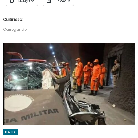
Telegram
LinkedIn
Curtir isso:
Carregando...
BAHIA