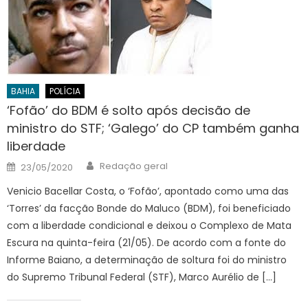
BAHIA
POLÍCIA
‘Fofão’ do BDM é solto após decisão de
ministro do STF; ‘Galego’ do CP também ganha
liberdade
Author
Posted
Redação geral
23/05/2020
on
Venicio Bacellar Costa, o ‘Fofão’, apontado como uma das
‘Torres’ da facção Bonde do Maluco (BDM), foi beneficiado
com a liberdade condicional e deixou o Complexo de Mata
Escura na quinta-feira (21/05). De acordo com a fonte do
Informe Baiano, a determinação de soltura foi do ministro
do Supremo Tribunal Federal (STF), Marco Aurélio de […]