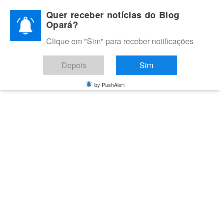
Skip
Quer receber notícias do Blog
to
Opará?
content
Clique em "Sim" para receber notificações
BLOG OPARÁ
Melhores notícias de Juazeiro, Petrolina e do Vale do São
Depois
Sim
Francisco
by PushAlert