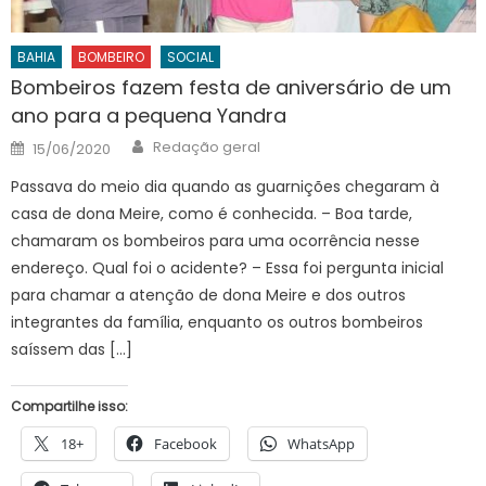
BAHIA
BOMBEIRO
SOCIAL
Bombeiros fazem festa de aniversário de um
ano para a pequena Yandra
Author
Posted
Redação geral
15/06/2020
on
Passava do meio dia quando as guarnições chegaram à
casa de dona Meire, como é conhecida. – Boa tarde,
chamaram os bombeiros para uma ocorrência nesse
endereço. Qual foi o acidente? – Essa foi pergunta inicial
para chamar a atenção de dona Meire e dos outros
integrantes da família, enquanto os outros bombeiros
saíssem das […]
Compartilhe isso:
18+
Facebook
WhatsApp