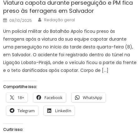
Viatura capota durante perseguição e PM fica
preso às ferragens em Salvador
Author
Posted
Redação geral
08/10/2025
on
Um policial militar do Batalhão Apolo ficou preso às
ferragens após a viatura da sua equipe capotar durante
uma perseguição no início da tarde desta quarta-feira (8),
em Salvador. O acidente foi registrado dentro do túnel na
Ligação Lobato-Pirajá, onde o veículo ficou a parte da frente
e o teto danificados após capotar. Corpo de […]
Compartilhe isso:
18+
Facebook
WhatsApp
Telegram
LinkedIn
Curtir isso: