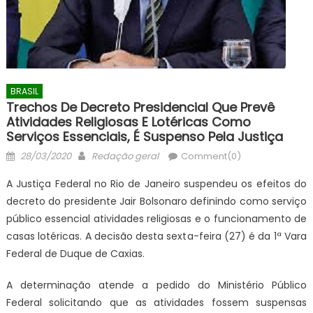
BRASIL
Trechos De Decreto Presidencial Que Prevê
Atividades Religiosas E Lotéricas Como
Serviços Essenciais, É Suspenso Pela Justiça
Posted
Author
28/03/2020
Redação geral
Comment(0)
on
A Justiça Federal no Rio de Janeiro suspendeu os efeitos do
decreto do presidente Jair Bolsonaro definindo como serviço
público essencial atividades religiosas e o funcionamento de
casas lotéricas. A decisão desta sexta-feira (27) é da 1ª Vara
Federal de Duque de Caxias.
A determinação atende a pedido do Ministério Público
Federal solicitando que as atividades fossem suspensas