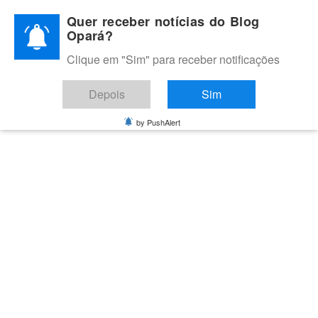
Skip
Quer receber notícias do Blog
to
Opará?
content
Clique em "Sim" para receber notificações
BLOG OPARÁ
Melhores notícias de Juazeiro, Petrolina e do Vale do São
Depois
Sim
Francisco
by PushAlert