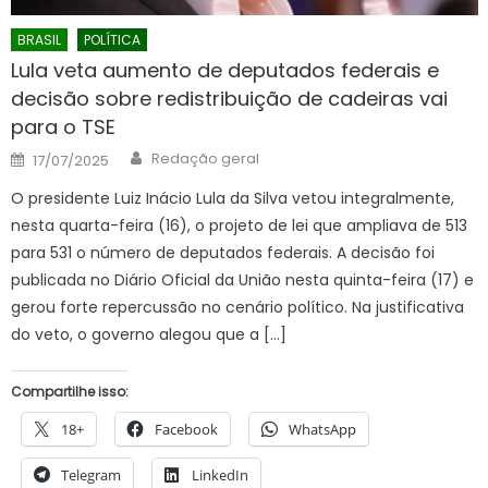
BRASIL
POLÍTICA
Lula veta aumento de deputados federais e
decisão sobre redistribuição de cadeiras vai
para o TSE
Author
Posted
Redação geral
17/07/2025
on
O presidente Luiz Inácio Lula da Silva vetou integralmente,
nesta quarta-feira (16), o projeto de lei que ampliava de 513
para 531 o número de deputados federais. A decisão foi
publicada no Diário Oficial da União nesta quinta-feira (17) e
gerou forte repercussão no cenário político. Na justificativa
do veto, o governo alegou que a […]
Compartilhe isso:
18+
Facebook
WhatsApp
Telegram
LinkedIn