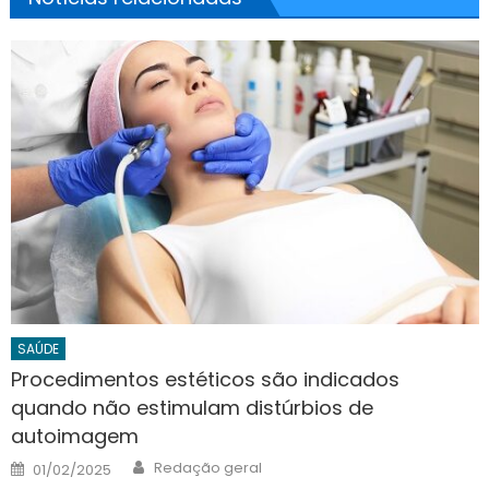
SAÚDE
Procedimentos estéticos são indicados
quando não estimulam distúrbios de
autoimagem
Author
Posted
Redação geral
01/02/2025
on