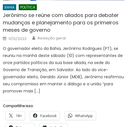
BAHIA
POLÍTICA
Jerônimo se reúne com aliados para debater
mudanças e planejamento para os primeiros
meses de governo
Author
Posted
Redação geral
11/12/2022
on
O governador eleito da Bahia, Jerônimo Rodrigues (PT), se
reuniu na manhã deste sábado (10) com representantes de
onze partidos políticos da sua base aliada, na sede do
Governo de Transição, em Salvador. Ao lado do vice-
governador eleito, Geraldo Júnior (MDB), Jerônimo reafirmou
seu compromisso em manter o diálogo e a união “para
promover mais […]
Compartilhe isso:
18+
Facebook
WhatsApp