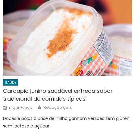
SAÚDE
Cardápio junino saudável entrega sabor
tradicional de comidas típicas
Author
Posted
Redação geral
06/06/2026
on
Doces e bolos à base de milho ganham versões sem glúten,
sem lactose e açúcar