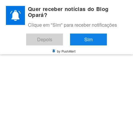
Skip
Quer receber notícias do Blog
to
Opará?
content
Clique em "Sim" para receber notificações
BLOG OPARÁ
Melhores notícias de Juazeiro, Petrolina e do Vale do São
Depois
Sim
Francisco
by PushAlert