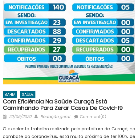
BAHIA
SAÚDE
Com Eficiência Na Saúde Curaçá Está
Caminhando Para Zerar Casos De Covid-19
Posted
Author
20/05/2020
Redação geral
Comment(0)
on
O excelente trabalho realizado pela prefeitura de Curaçá, no
combate ao coronavírus, está muito próximo de ter 100% de