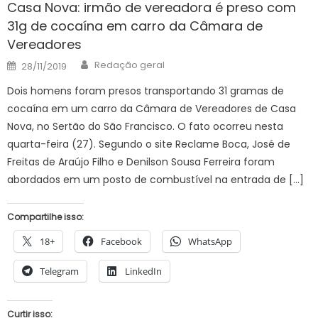
Casa Nova: irmão de vereadora é preso com
31g de cocaína em carro da Câmara de
Vereadores
Author
Posted
Redação geral
28/11/2019
on
Dois homens foram presos transportando 31 gramas de
cocaína em um carro da Câmara de Vereadores de Casa
Nova, no Sertão do São Francisco. O fato ocorreu nesta
quarta-feira (27). Segundo o site Reclame Boca, José de
Freitas de Araújo Filho e Denilson Sousa Ferreira foram
abordados em um posto de combustível na entrada de […]
Compartilhe isso:
18+
Facebook
WhatsApp
Telegram
LinkedIn
Curtir isso: