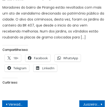
on
Moradores do bairro de Piranga estão revoltados com mais
um ato de vandalismo direcionado ao patrimônio público da
cidade. O alvo dos criminosos, desta vez, foram os jardins do
canteiro da BR 407, que desde o inicio do ano vem
recebendo melhorias. Num dos jardins, os vândalos estão
roubando as placas de grama colocadas para […]
Compartilhe isso:
18+
Facebook
WhatsApp
Telegram
LinkedIn
Curtir isso:
Navegação
Vereador de Petrolina propõe a criação de visitas virtuais para pacientes da Covid na cidade
Juazeiro: Permissionários do Camelódromo terão contas e abastecimento de água regularizados