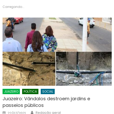
Carregando...
JUAZEIRO
POLÍTICA
SOCIAL
Juazeiro: Vândalos destroem jardins e
passeios públicos
Author
Posted
Redação geral
22/07/2021