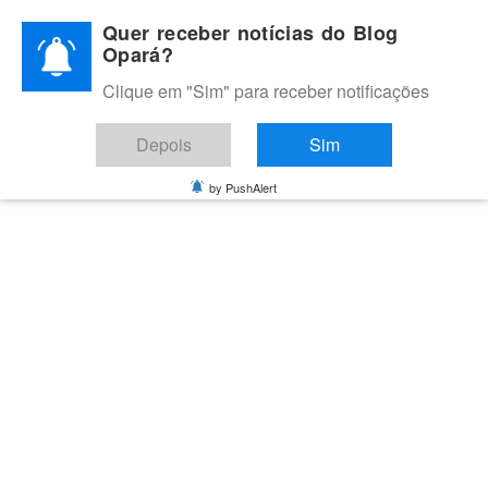
Skip
Quer receber notícias do Blog
to
Opará?
content
Clique em "Sim" para receber notificações
BLOG OPARÁ
Melhores notícias de Juazeiro, Petrolina e do Vale do São
Depois
Sim
Francisco
by PushAlert