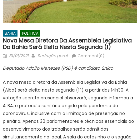
BAHIA
POLÍTICA
Nova Mesa Diretora Da Assembleia Legislativa
Da Bahia Será Eleita Nesta Segunda (1)
Posted
Author
31/01/2021
Redação geral
Comment(0)
on
Deputado Adolfo Menezes (PSD) é candidato único
A nova mesa diretora da Assembleia Legislativa da Bahia
(Alba) será eleita nesta segunda (1ª) a partir das 14h30. A
votação secreta presencial observará, segundo informou a
ALBA, o protocolo sanitário exigido pela pandemia do
coronavírus, inclusive com a limitação de presenças no
plenário. Apenas 30 parlamentares e técnicos essenciais ao
desenvolvimento dos trabalhos serão admitidos
simultaneamente no local. A sala do cafezinho e o saguão