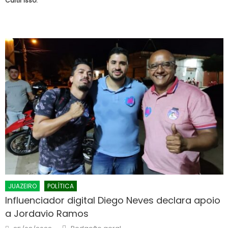
Curtir isso:
JUAZEIRO
POLÍTICA
Influenciador digital Diego Neves declara apoio
a Jordavio Ramos
Author
Posted