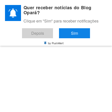
Skip
Quer receber notícias do Blog
to
Opará?
content
Clique em "Sim" para receber notificações
BLOG OPARÁ
Melhores notícias de Juazeiro, Petrolina e do Vale do São
Depois
Sim
Francisco
by PushAlert