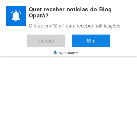
Skip
Quer receber notícias do Blog
to
Opará?
content
Clique em "Sim" para receber notificações
BLOG OPARÁ
Melhores notícias de Juazeiro, Petrolina e do Vale do São
Depois
Sim
Francisco
by PushAlert