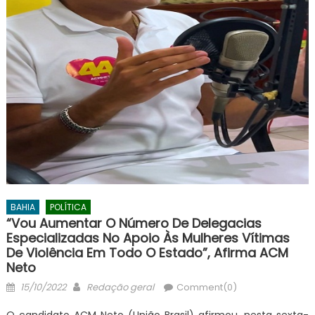
BAHIA
POLÍTICA
“Vou Aumentar O Número De Delegacias
Especializadas No Apoio Às Mulheres Vítimas
De Violência Em Todo O Estado”, Afirma ACM
Neto
Posted
Author
15/10/2022
Redação geral
Comment(0)
on