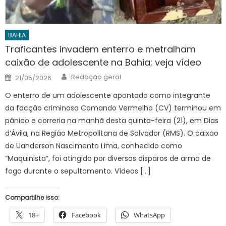
BAHIA
Traficantes invadem enterro e metralham
caixão de adolescente na Bahia; veja vídeo
Author
Posted
Redação geral
21/05/2026
on
O enterro de um adolescente apontado como integrante
da facção criminosa Comando Vermelho (CV) terminou em
pânico e correria na manhã desta quinta-feira (21), em Dias
d’Ávila, na Região Metropolitana de Salvador (RMS). O caixão
de Uanderson Nascimento Lima, conhecido como
“Maquinista”, foi atingido por diversos disparos de arma de
fogo durante o sepultamento. Vídeos […]
Compartilhe isso:
18+
Facebook
WhatsApp