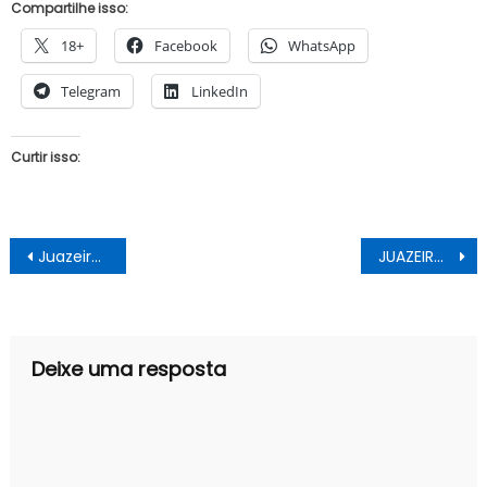
Compartilhe isso:
18+
Facebook
WhatsApp
Telegram
LinkedIn
Curtir isso:
Navegação
Juazeiro: o papel do conselho tutelar
JUAZEIRO: CONSELHO DE SAÚDE COBRA EXPLICAÇÕES A SESAU.
de
Post
Deixe uma resposta