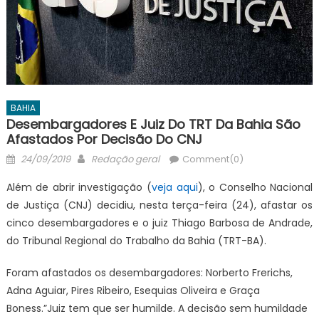
BAHIA
Desembargadores E Juiz Do TRT Da Bahia São
Afastados Por Decisão Do CNJ
Posted
Author
24/09/2019
Redação geral
Comment(0)
on
Além de abrir investigação (
veja aqui
), o Conselho Nacional
de Justiça (CNJ) decidiu, nesta terça-feira (24), afastar os
cinco desembargadores e o juiz Thiago Barbosa de Andrade,
do Tribunal Regional do Trabalho da Bahia (TRT-BA).
Foram afastados os desembargadores: Norberto Frerichs,
Adna Aguiar, Pires Ribeiro, Esequias Oliveira e Graça
Boness.”Juiz tem que ser humilde. A decisão sem humildade