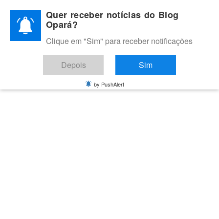
Skip
Quer receber notícias do Blog
to
Opará?
content
Clique em "Sim" para receber notificações
BLOG OPARÁ
Melhores notícias de Juazeiro, Petrolina e do Vale do São
Depois
Sim
Francisco
by PushAlert