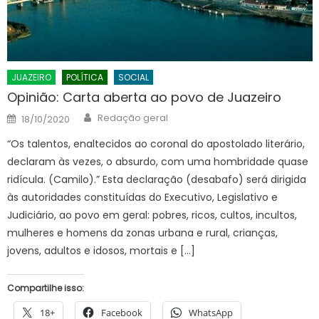
JUAZEIRO
POLÍTICA
SOCIAL
Opinião: Carta aberta ao povo de Juazeiro
Author
Posted
Redação geral
18/10/2020
on
“Os talentos, enaltecidos ao coronal do apostolado literário,
declaram às vezes, o absurdo, com uma hombridade quase
ridícula. (Camilo).” Esta declaração (desabafo) será dirigida
às autoridades constituídas do Executivo, Legislativo e
Judiciário, ao povo em geral: pobres, ricos, cultos, incultos,
mulheres e homens da zonas urbana e rural, crianças,
jovens, adultos e idosos, mortais e […]
Compartilhe isso:
18+
Facebook
WhatsApp