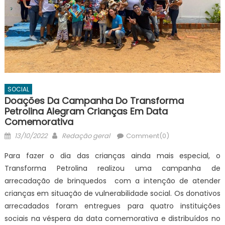
SOCIAL
Doações Da Campanha Do Transforma
Petrolina Alegram Crianças Em Data
Comemorativa
Posted
Author
13/10/2022
Redação geral
Comment(0)
on
Para fazer o dia das crianças ainda mais especial, o
Transforma Petrolina realizou uma campanha de
arrecadação de brinquedos com a intenção de atender
crianças em situação de vulnerabilidade social. Os donativos
arrecadados foram entregues para quatro instituições
sociais na véspera da data comemorativa e distribuídos no