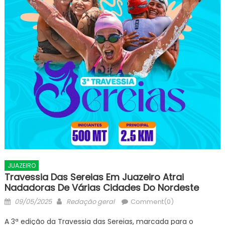
JUAZEIRO
Travessia Das Sereias Em Juazeiro Atrai
Nadadoras De Várias Cidades Do Nordeste
Posted
Author
09/05/2025
Redação geral
Comment(0)
on
A 3ª edição da Travessia das Sereias, marcada para o