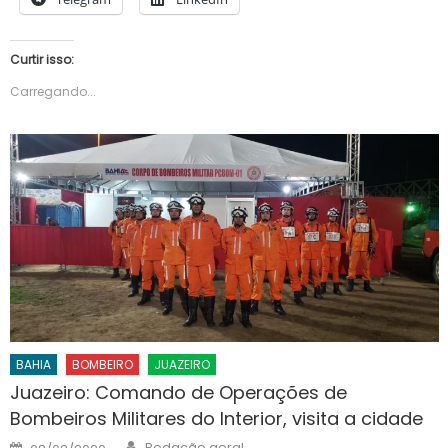
Curtir isso:
Carregando...
BAHIA
BOMBEIRO
JUAZEIRO
Juazeiro: Comando de Operações de
Bombeiros Militares do Interior, visita a cidade
Author
Posted
Redação geral