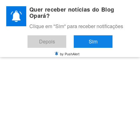
Skip
Quer receber notícias do Blog
to
Opará?
content
Clique em "Sim" para receber notificações
BLOG OPARÁ
Melhores notícias de Juazeiro, Petrolina e do Vale do São
Depois
Sim
Francisco
by PushAlert