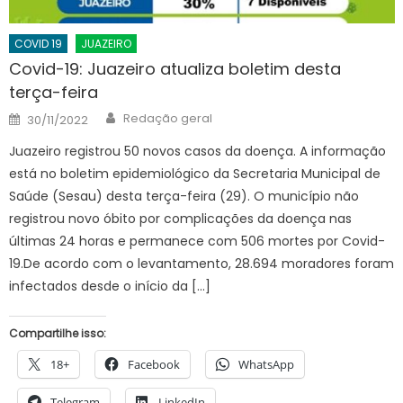
COVID 19
JUAZEIRO
Covid-19: Juazeiro atualiza boletim desta
terça-feira
Author
Posted
Redação geral
30/11/2022
on
Juazeiro registrou 50 novos casos da doença. A informação
está no boletim epidemiológico da Secretaria Municipal de
Saúde (Sesau) desta terça-feira (29). O município não
registrou novo óbito por complicações da doença nas
últimas 24 horas e permanece com 506 mortes por Covid-
19.De acordo com o levantamento, 28.694 moradores foram
infectados desde o início da […]
Compartilhe isso:
18+
Facebook
WhatsApp
Telegram
LinkedIn