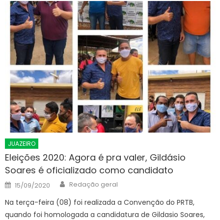
JUAZEIRO
Eleições 2020: Agora é pra valer, Gildásio
Soares é oficializado como candidato
Author
Posted
Redação geral
15/09/2020
on
Na terça-feira (08) foi realizada a Convenção do PRTB,
quando foi homologada a candidatura de Gildasio Soares,