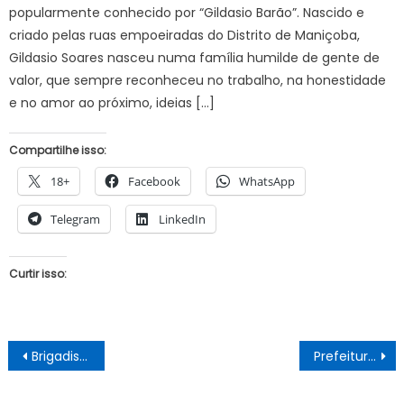
popularmente conhecido por “Gildasio Barão”. Nascido e
criado pelas ruas empoeiradas do Distrito de Maniçoba,
Gildasio Soares nasceu numa família humilde de gente de
valor, que sempre reconheceu no trabalho, na honestidade
e no amor ao próximo, ideias […]
Compartilhe isso:
18+
Facebook
WhatsApp
Telegram
LinkedIn
Curtir isso:
Navegação
Brigadistas: Prefeitura de Senhor do Bonfim abre inscrições para Curso de Formação em Primeiros Socorros e Combate a Incêndio
Prefeitura de Sento Sé reforça valorização cultural com publicação de edital para credenciamento de artistas locais
de